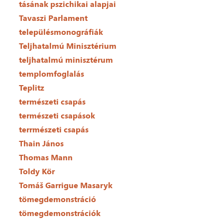
tásának pszichikai alapjai
Tavaszi Parlament
településmonográfiák
Teljhatalmú Minisztérium
teljhatalmú minisztérum
templomfoglalás
Teplitz
természeti csapás
természeti csapások
terrmészeti csapás
Thain János
Thomas Mann
Toldy Kör
Tomáš Garrigue Masaryk
tömegdemonstráció
tömegdemonstrációk