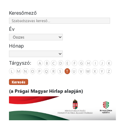
Keresőmező
Év
Hónap
Tárgyszó:
A
B
C
D
E
F
G
H
I
J
K
L
M
N
O
P
Q
R
S
T
U
V
W
X
Y
Z
Keresés
(a Prágai Magyar Hírlap alapján)