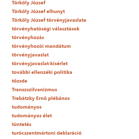
Törköly József
Törköly József elhunyt
Törköly József törvényjavaslata
törvényhatósági választások
törvényhozás
törvényhozói mandátum
törvényjavaslat
törvényjavaslat-kísérlet
további ellenzéki politika
tőzsde
Transzszilvanizmus
Trebátzky Ernő plébános
tudományos
tudományos élet
tüntetés
turócszentmártoni deklaráció