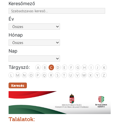
Keresőmező
Év
Hónap
Nap
Tárgyszó:
A
B
C
D
E
F
G
H
I
J
K
L
M
N
O
P
Q
R
S
T
U
V
W
X
Y
Z
Keresés
Találatok: