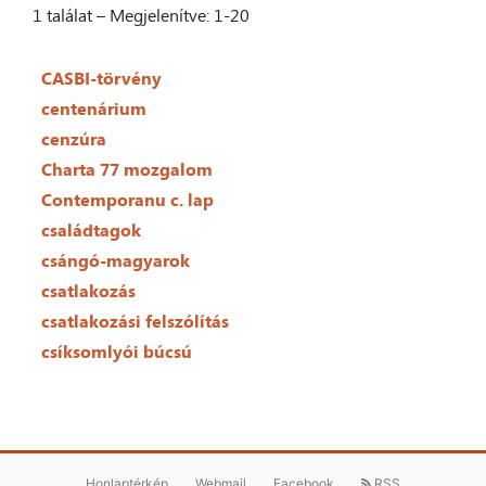
1 találat – Megjelenítve: 1-20
CASBI-törvény
centenárium
cenzúra
Charta 77 mozgalom
Contemporanu c. lap
családtagok
csángó-magyarok
csatlakozás
csatlakozási felszólítás
csíksomlyói búcsú
Honlaptérkép
Webmail
Facebook
RSS