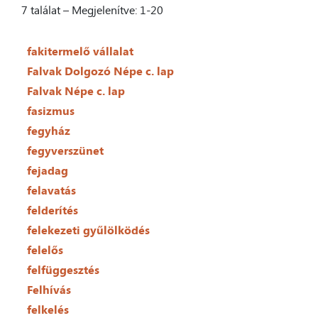
7 találat – Megjelenítve: 1-20
fakitermelő vállalat
Falvak Dolgozó Népe c. lap
Falvak Népe c. lap
fasizmus
fegyház
fegyverszünet
fejadag
felavatás
felderítés
felekezeti gyűlölködés
felelős
felfüggesztés
Felhívás
felkelés