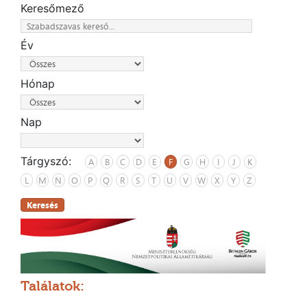
Keresőmező
Év
Hónap
Nap
Tárgyszó:
A
B
C
D
E
F
G
H
I
J
K
L
M
N
O
P
Q
R
S
T
U
V
W
X
Y
Z
Keresés
Találatok: