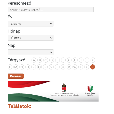
Keresőmező
Év
Hónap
Nap
Tárgyszó:
A
B
C
D
E
F
G
H
I
J
K
L
M
N
O
P
Q
R
S
T
U
V
W
X
Y
Z
Keresés
Találatok: