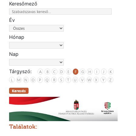
Keresőmező
Év
Hónap
Nap
Tárgyszó:
A
B
C
D
E
F
G
H
I
J
K
L
M
N
O
P
Q
R
S
T
U
V
W
X
Y
Z
Keresés
Találatok: