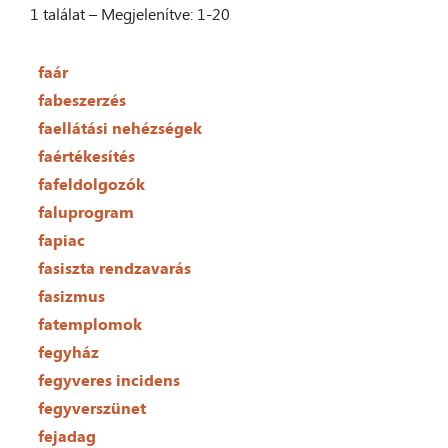
1 találat – Megjelenítve: 1-20
faár
fabeszerzés
faellátási nehézségek
faértékesítés
fafeldolgozók
faluprogram
fapiac
fasiszta rendzavarás
fasizmus
fatemplomok
fegyház
fegyveres incidens
fegyverszünet
fejadag