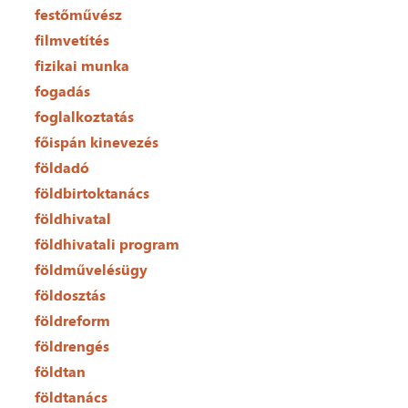
festőművész
filmvetítés
fizikai munka
fogadás
foglalkoztatás
főispán kinevezés
földadó
földbirtoktanács
földhivatal
földhivatali program
földművelésügy
földosztás
földreform
földrengés
földtan
földtanács