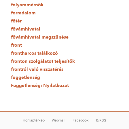
folyammérnök
forradalom
főtér
fővámhivatal
fővámhivatal megszűnése
front
frontharcos találkozó
fronton szolgálatot teljesítők
frontról való visszatérés
függetlenség
Függetlenségi Nyilatkozat
Honlaptérkép
Webmail
Facebook
RSS