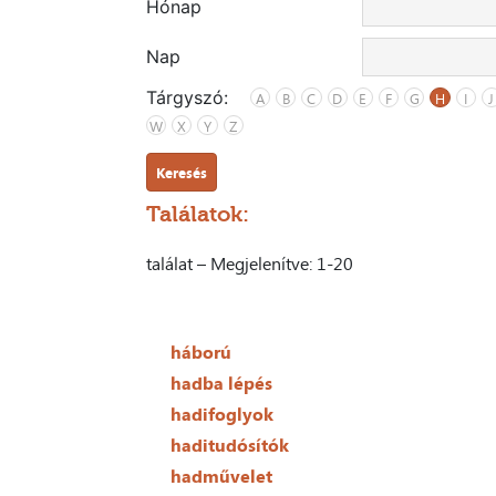
Hónap
Nap
Tárgyszó:
A
B
C
D
E
F
G
H
I
J
W
X
Y
Z
Keresés
Találatok:
találat – Megjelenítve: 1-20
háború
hadba lépés
hadifoglyok
haditudósítók
hadművelet