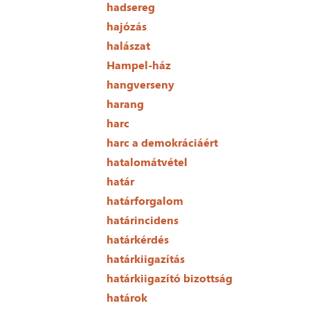
hadsereg
hajózás
halászat
Hampel-ház
hangverseny
harang
harc
harc a demokráciáért
hatalomátvétel
határ
határforgalom
határincidens
határkérdés
határkiigazítás
határkiigazító bizottság
határok