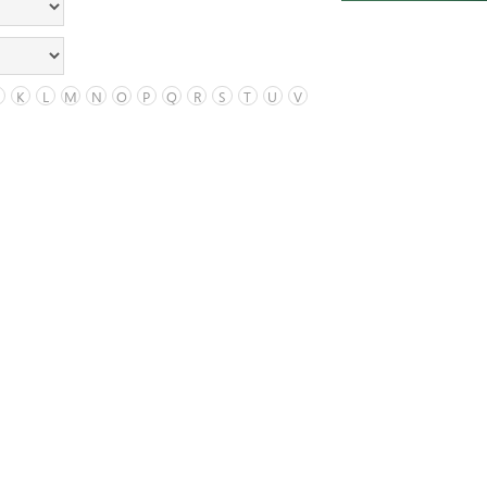
K
L
M
N
O
P
Q
R
S
T
U
V