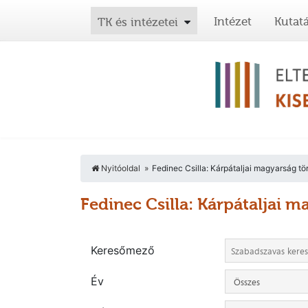
Intézet
Kutat
TK és intézetei
Nyitóoldal
Fedinec Csilla: Kárpátaljai magyarság tö
Fedinec Csilla: Kárpátaljai m
Keresőmező
Év