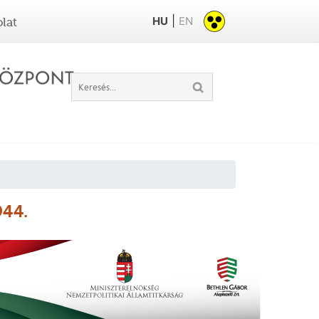
|
HU
EN
lat
944.
6