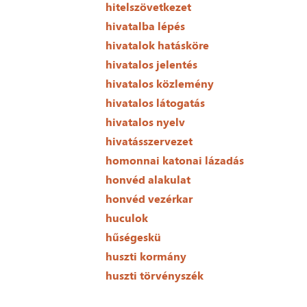
hitelszövetkezet
hivatalba lépés
hivatalok hatásköre
hivatalos jelentés
hivatalos közlemény
hivatalos látogatás
hivatalos nyelv
hivatásszervezet
homonnai katonai lázadás
honvéd alakulat
honvéd vezérkar
huculok
hűségeskü
huszti kormány
huszti törvényszék