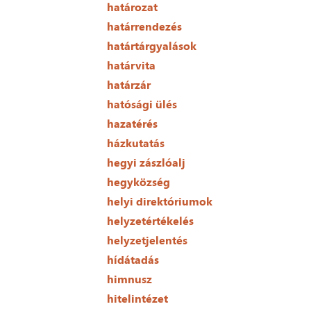
határozat
határrendezés
határtárgyalások
határvita
határzár
hatósági ülés
hazatérés
házkutatás
hegyi zászlóalj
hegyközség
helyi direktóriumok
helyzetértékelés
helyzetjelentés
hídátadás
himnusz
hitelintézet