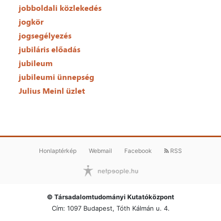
jobboldali közlekedés
jogkör
jogsegélyezés
jubiláris előadás
jubileum
jubileumi ünnepség
Julius Meinl üzlet
Honlaptérkép
Webmail
Facebook
RSS
© Társadalomtudományi Kutatóközpont
Cím: 1097 Budapest, Tóth Kálmán u. 4.