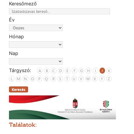
Keresőmező
Év
Hónap
Nap
Tárgyszó:
A
B
C
D
E
F
G
H
I
J
K
L
M
N
O
P
Q
R
S
T
U
V
W
X
Y
Z
Keresés
Találatok: