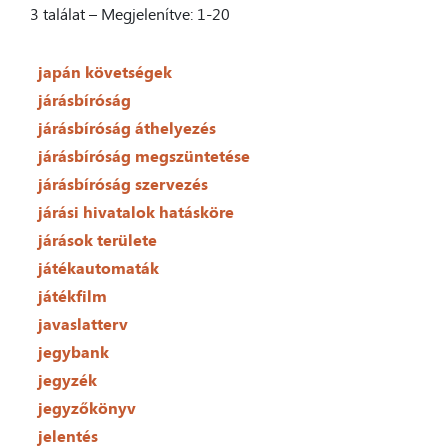
3 találat – Megjelenítve: 1-20
japán követségek
járásbíróság
járásbíróság áthelyezés
járásbíróság megszüntetése
járásbíróság szervezés
járási hivatalok hatásköre
járások területe
játékautomaták
játékfilm
javaslatterv
jegybank
jegyzék
jegyzőkönyv
jelentés