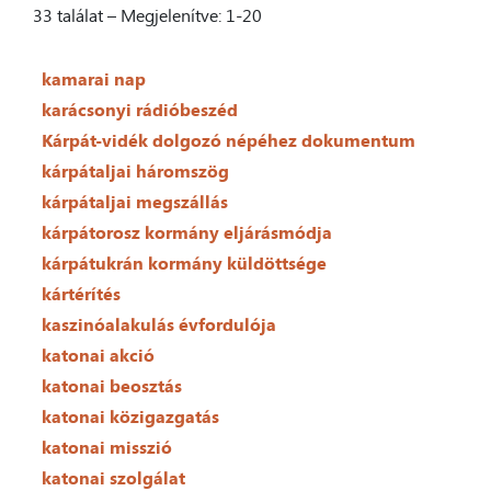
33 találat – Megjelenítve: 1-20
kamarai nap
karácsonyi rádióbeszéd
Kárpát-vidék dolgozó népéhez dokumentum
kárpátaljai háromszög
kárpátaljai megszállás
kárpátorosz kormány eljárásmódja
kárpátukrán kormány küldöttsége
kártérítés
kaszinóalakulás évfordulója
katonai akció
katonai beosztás
katonai közigazgatás
katonai misszió
katonai szolgálat