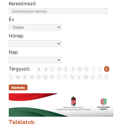
Keresőmező
Év
Hónap
Nap
Tárgyszó:
A
B
C
D
E
F
G
H
I
J
K
L
M
N
O
P
Q
R
S
T
U
V
W
X
Y
Z
Keresés
Találatok: