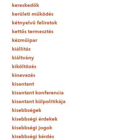
kereskedők
kerületi működés
kétnyelvű feliratok
kettős termesztés
kézműipar
kiállítás
kiáltvány
kiköltözés
kinevezés
kisantant
kisantant konferencia
kisantant külpolitikája
kisebbségek
kisebbségi érdekek
kisebbségi jogok
kisebbségi kérdés