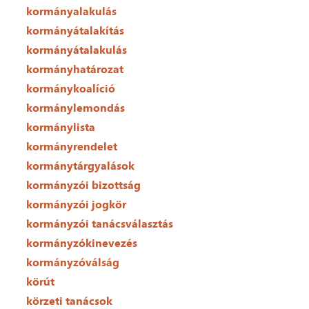
kormányalakulás
kormányátalakítás
kormányátalakulás
kormányhatározat
kormánykoalíció
kormánylemondás
kormánylista
kormányrendelet
kormánytárgyalások
kormányzói bizottság
kormányzói jogkör
kormányzói tanácsválasztás
kormányzókinevezés
kormányzóválság
körút
körzeti tanácsok