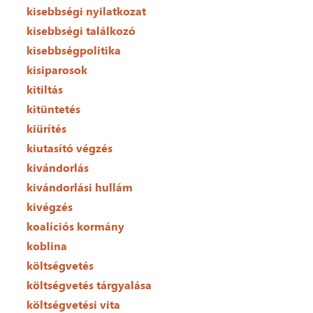
kisebbségi nyilatkozat
kisebbségi találkozó
kisebbségpolitika
kisiparosok
kitiltás
kitüntetés
kiürítés
kiutasító végzés
kivándorlás
kivándorlási hullám
kivégzés
koalíciós kormány
koblina
költségvetés
költségvetés tárgyalása
költségvetési vita