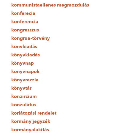
kommunistaellenes megmozdulás
konferecia
konferencia
kongresszus
kongrua-törvény
könvkiadás
könyvkiadás
könyvnap
könyvnapok
könyvrazzia
könyvtár
konzircium
konzulátus
korlátozási rendelet
kormány jegyzék
kormányalakítás