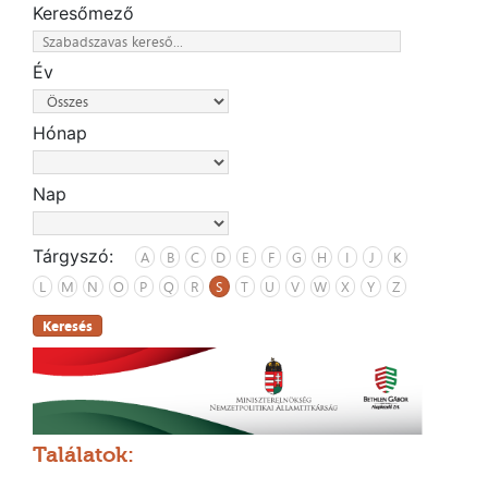
Keresőmező
Év
Hónap
Nap
Tárgyszó:
A
B
C
D
E
F
G
H
I
J
K
L
M
N
O
P
Q
R
S
T
U
V
W
X
Y
Z
Keresés
Találatok: