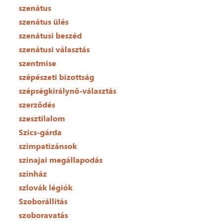
szenátus
szenátus ülés
szenátusi beszéd
szenátusi választás
szentmise
szépészeti bizottság
szépségkirálynő-választás
szerződés
szesztilalom
Szics-gárda
szimpatizánsok
szinajai megállapodás
színház
szlovák légiók
Szoborállítás
szoboravatás