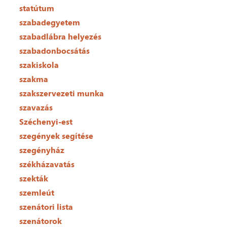
statútum
szabadegyetem
szabadlábra helyezés
szabadonbocsátás
szakiskola
szakma
szakszervezeti munka
szavazás
Széchenyi-est
szegények segítése
szegényház
székházavatás
szekták
szemleút
szenátori lista
szenátorok