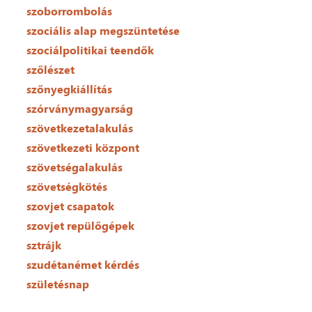
szoborrombolás
szociális alap megszüntetése
szociálpolitikai teendők
szőlészet
szőnyegkiállítás
szórványmagyarság
szövetkezetalakulás
szövetkezeti központ
szövetségalakulás
szövetségkötés
szovjet csapatok
szovjet repülőgépek
sztrájk
szudétanémet kérdés
születésnap