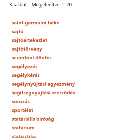
3 találat – Megjelenítve: 1-20
saint-germaini béke
sajtó
sajtóértekezlet
sajtótörvény
scrantoni döntés
segélyezés
segélykérés
segélynyújtási egyezmény
segítségnyújtási szerződés
sorozás
sportélet
statáriális bíróság
statárium
statisztika