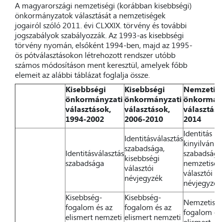
A magyarországi nemzetiségi (korábban kisebbségi)
önkormányzatok választását a nemzetiségek
jogairól szóló 2011. évi CLXXIX. törvény és további
jogszabályok szabályozzák. Az 1993-as kisebbségi
törvény nyomán, elsőként 1994-ben, majd az 1995-
ös pótválasztásokon létrehozott rendszer utóbb
számos módosításon ment keresztül, amelyek főbb
elemeit az alábbi táblázat foglalja össze.
Kisebbségi
Kisebbségi
Nemzetis
önkormányzati
önkormányzati
önkormán
választások,
választások,
választáso
1994-2002
2006-2010
2014
Identitás
Identitásválasztás
kinyilvánít
szabadsága,
Identitásválasztás
szabadsága
kisebbségi
szabadsága
nemzetiség
választói
választói
névjegyzék
névjegyzék
Kisebbség-
Kisebbség-
Nemzetisé
fogalom és az
fogalom és az
fogalom és
elismert nemzeti
elismert nemzeti