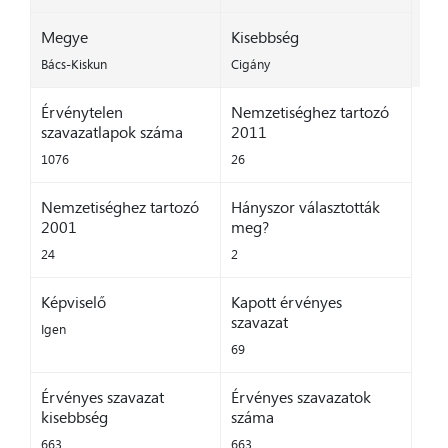
Megye
Kisebbség
Bács-Kiskun
Cigány
Érvénytelen
Nemzetiséghez tartozó
szavazatlapok száma
2011
1076
26
Nemzetiséghez tartozó
Hányszor választották
2001
meg?
24
2
Képviselő
Kapott érvényes
szavazat
Igen
69
Érvényes szavazat
Érvényes szavazatok
kisebbség
száma
663
663