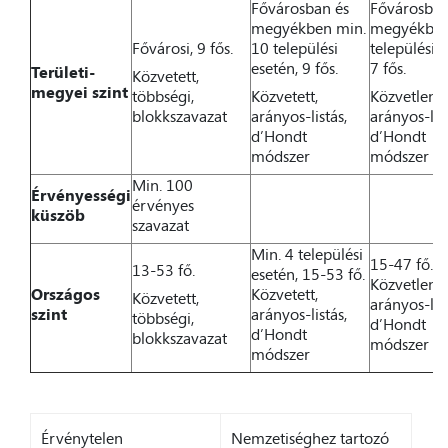
Fővárosban és
Fővárosban
megyékben min.
megyékben
Fővárosi, 9 fős.
10 települési
települési e
esetén, 9 fős.
7 fős.
Területi-
Közvetett,
megyei szint
többségi,
Közvetett,
Közvetlen,
blokkszavazat
arányos-listás,
arányos-list
d’Hondt
d’Hondt
módszer
módszer
Min. 100
Érvényességi
érvényes
küszöb
szavazat
Min. 4 települési
15-47 fő.
13-53 fő.
esetén, 15-53 fő.
Közvetlen,
Országos
Közvetett,
Közvetett,
arányos-list
szint
arányos-listás,
többségi,
d’Hondt
d’Hondt
blokkszavazat
módszer
módszer
Érvénytelen
Nemzetiséghez tartozó