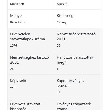
Közvetlen
Akasztó
Megye
Kisebbség
Bács-Kiskun
Cigány
Érvénytelen
Nemzetiséghez tartozó
szavazatlapok száma
2011
1076
26
Nemzetiséghez tartozó
Hányszor választották
2001
meg?
24
1
Képviselő
Kapott érvényes
szavazat
nem
31
Érvényes szavazat
Érvényes szavazatok
kisebbség
száma