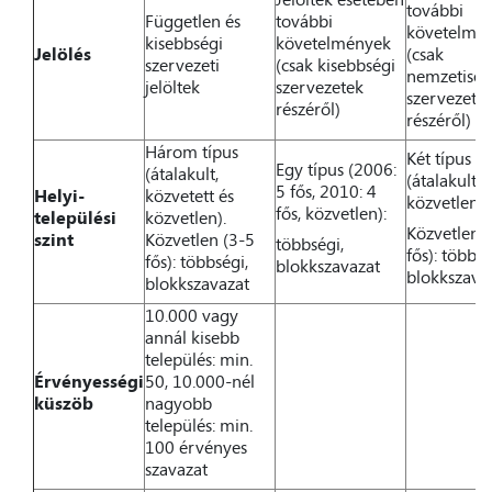
további
Független és
további
követelmé
kisebbségi
követelmények
Jelölés
(csak
szervezeti
(csak kisebbségi
nemzetiség
jelöltek
szervezetek
szervezete
részéről)
részéről)
Három típus
Két típus
Egy típus (2006:
(átalakult,
(átalakult é
5 fős, 2010: 4
Helyi-
közvetett és
közvetlen).
fős, közvetlen):
települési
közvetlen).
Közvetlen 
szint
Közvetlen (3-5
többségi,
fős): többsé
fős): többségi,
blokkszavazat
blokkszava
blokkszavazat
10.000 vagy
annál kisebb
település: min.
Érvényességi
50, 10.000-nél
küszöb
nagyobb
település: min.
100 érvényes
szavazat