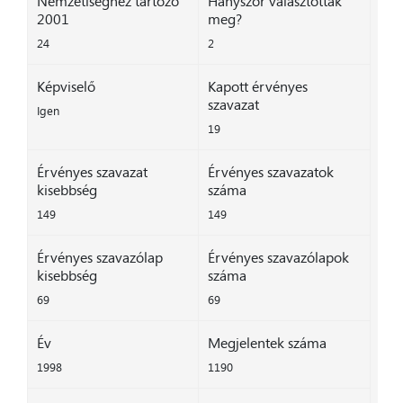
Nemzetiséghez tartozó
Hányszor választották
2001
meg?
24
2
Képviselő
Kapott érvényes
szavazat
Igen
19
Érvényes szavazat
Érvényes szavazatok
kisebbség
száma
149
149
Érvényes szavazólap
Érvényes szavazólapok
kisebbség
száma
69
69
Év
Megjelentek száma
1998
1190