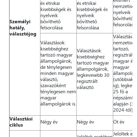
elismert
és etnikai
és etnikai
nemzetiség
kisebbségek és
kisebbségek és
nyelveik
nyelveik
nyelveik
bővíthető
Személyi
bővíthető
bővíthető
felsorolása
hatály,
felsorolása
felsorolása
választójog
Választások
Választások:
nemzetisé
kisebbséghez
tartozó,
Választások:
tartozó magyar
regisztrált
kisebbséghez
állampolgárok,
magyar és
tartozó magyar
de ténylegesen
magyar
állampolgárok,
minden magyar
állampolgá
legkevesebb 30
választó,
(utóbbiak 
regisztrált
szavazóként
ig), legkev
választó.
ténylegesen nem
25 fő a
magyar
népszámlál
állampolgárok is.
alapján (30
2024-től)
Választási
Négy év
Négy év
Öt év
ciklus
Jelöltek es
Jelöltek esetében