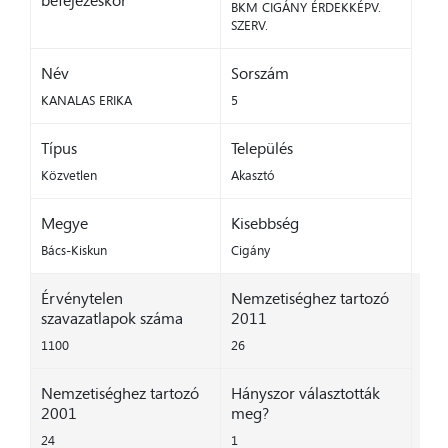
befejezéskor
BKM CIGÁNY ÉRDEKKÉPV.
SZERV.
Név
Sorszám
KANALAS ERIKA
5
Típus
Település
Közvetlen
Akasztó
Megye
Kisebbség
Bács-Kiskun
Cigány
Érvénytelen
Nemzetiséghez tartozó
szavazatlapok száma
2011
1100
26
Nemzetiséghez tartozó
Hányszor választották
2001
meg?
24
1