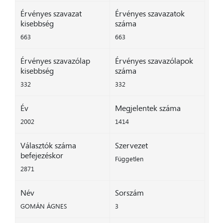
Érvényes szavazat
Érvényes szavazatok
kisebbség
száma
663
663
Érvényes szavazólap
Érvényes szavazólapok
kisebbség
száma
332
332
Év
Megjelentek száma
2002
1414
Választók száma
Szervezet
befejezéskor
Független
2871
Név
Sorszám
GOMÁN ÁGNES
3