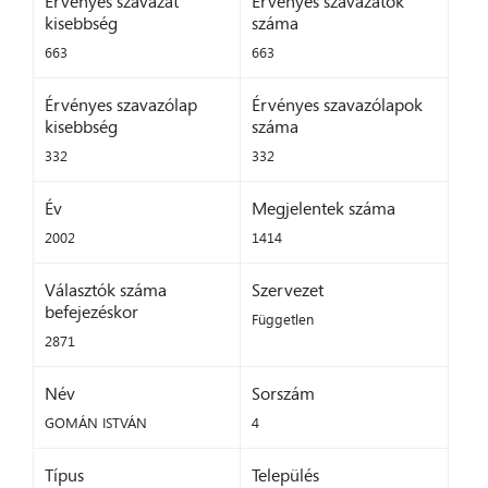
Érvényes szavazat
Érvényes szavazatok
kisebbség
száma
663
663
Érvényes szavazólap
Érvényes szavazólapok
kisebbség
száma
332
332
Év
Megjelentek száma
2002
1414
Választók száma
Szervezet
befejezéskor
Független
2871
Név
Sorszám
GOMÁN ISTVÁN
4
Típus
Település