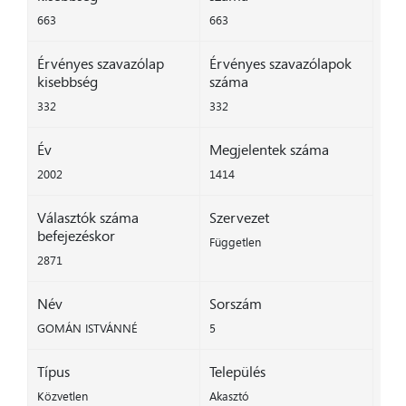
663
663
Érvényes szavazólap
Érvényes szavazólapok
kisebbség
száma
332
332
Év
Megjelentek száma
2002
1414
Választók száma
Szervezet
befejezéskor
Független
2871
Név
Sorszám
GOMÁN ISTVÁNNÉ
5
Típus
Település
Közvetlen
Akasztó