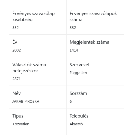
Érvényes szavazólap
Érvényes szavazólapok
kisebbség
száma
332
332
Év
Megjelentek száma
2002
1414
Választók száma
Szervezet
befejezéskor
Független
2871
Név
Sorszám
JAKAB PIROSKA
6
Típus
Település
Közvetlen
Akasztó