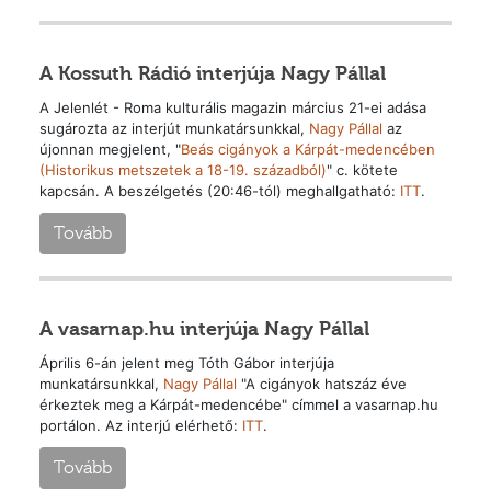
A Kossuth Rádió interjúja Nagy Pállal
A Jelenlét - Roma kulturális magazin március 21-ei adása
sugározta az interjút munkatársunkkal,
Nagy Pállal
az
újonnan megjelent, "
Beás cigányok a Kárpát-medencében
(Historikus metszetek a 18-19. századból)
" c. kötete
kapcsán. A beszélgetés (20:46-tól) meghallgatható:
ITT
.
Tovább
A vasarnap.hu interjúja Nagy Pállal
Április 6-án jelent meg Tóth Gábor interjúja
munkatársunkkal,
Nagy Pállal
"A cigányok hatszáz éve
érkeztek meg a Kárpát-medencébe" címmel a vasarnap.hu
portálon. Az interjú elérhető:
ITT
.
Tovább