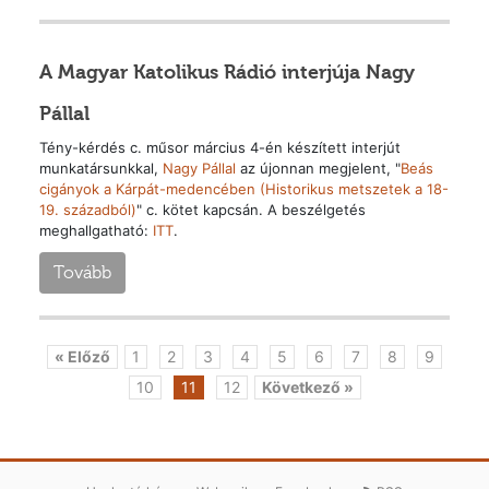
A Magyar Katolikus Rádió interjúja Nagy
Pállal
Tény-kérdés c. műsor március 4-én készített interjút
munkatársunkkal,
Nagy Pállal
az újonnan megjelent, "
Beás
cigányok a Kárpát-medencében (Historikus metszetek a 18-
19. századból)
" c. kötet kapcsán. A beszélgetés
meghallgatható:
ITT
.
Tovább
« Előző
1
2
3
4
5
6
7
8
9
10
11
12
Következő »