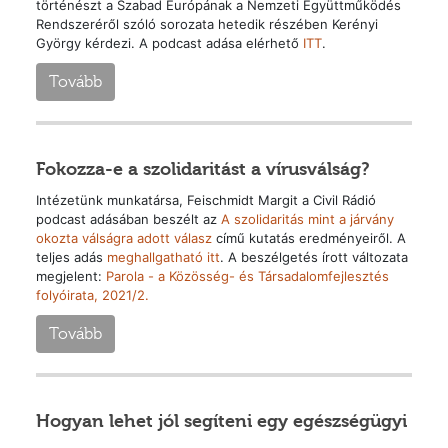
történészt a Szabad Európának a Nemzeti Együttműködés
Rendszeréről szóló sorozata hetedik részében Kerényi
György kérdezi. A podcast adása elérhető
ITT
.
Tovább
Fokozza-e a szolidaritást a vírusválság?
Intézetünk munkatársa, Feischmidt Margit a Civil Rádió
podcast adásában beszélt az
A szolidaritás mint a járvány
okozta válságra adott válasz
című kutatás eredményeiről. A
teljes adás
meghallgatható itt
. A beszélgetés írott változata
megjelent:
Parola - a Közösség- és Társadalomfejlesztés
folyóirata, 2021/2.
Tovább
Hogyan lehet jól segíteni egy egészségügyi