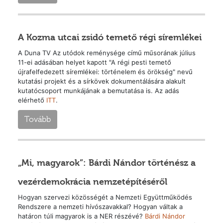
A Kozma utcai zsidó temető régi síremlékei
A Duna TV Az utódok reménysége című műsorának július
11-ei adásában helyet kapott "A régi pesti temető
újrafelfedezett síremlékei: történelem és örökség" nevű
kutatási projekt és a sírkövek dokumentálására alakult
kutatócsoport munkájának a bemutatása is. Az adás
elérhető
ITT
.
Tovább
„Mi, magyarok”: Bárdi Nándor történész a
vezérdemokrácia nemzetépítéséről
Hogyan szervezi közösségét a Nemzeti Együttműködés
Rendszere a nemzeti hívószavakkal? Hogyan váltak a
határon túli magyarok is a NER részévé?
Bárdi Nándor