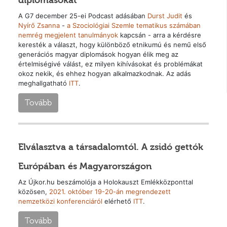
diplomásokat
A G7 december 25-ei Podcast adásában
Durst Judit
és
Nyírő Zsanna
-
a Szociológiai Szemle tematikus számában
nemrég megjelent tanulmányok
kapcsán - arra a kérdésre
keresték a választ, hogy különböző etnikumú és nemű első
generációs magyar diplomások hogyan élik meg az
értelmiségivé válást, ez milyen kihívásokat és problémákat
okoz nekik, és ehhez hogyan alkalmazkodnak. Az adás
meghallgatható
ITT
.
Tovább
Elválasztva a társadalomtól. A zsidó gettók
Európában és Magyarországon
Az Újkor.hu beszámolója a Holokauszt Emlékközponttal
közösen,
2021. október 19-20-án megrendezett
nemzetközi konferenciáról
elérhető
ITT
.
Tovább