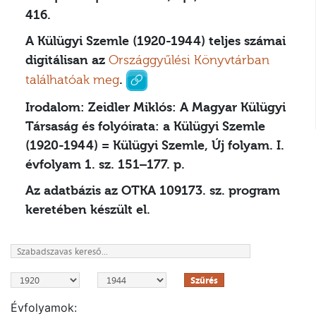
416.
A Külügyi Szemle (1920-1944) teljes számai
digitálisan az
Országgyűlési Könyvtárban
találhatóak meg
.
Irodalom:
Zeidler Miklós: A Magyar Külügyi
Társaság és folyóirata: a Külügyi Szemle
(1920-1944) = Külügyi Szemle, Új folyam. I.
évfolyam 1. sz. 151–177. p.
Az adatbázis az OTKA 109173. sz. program
keretében készült el.
Szűrés
Évfolyamok: