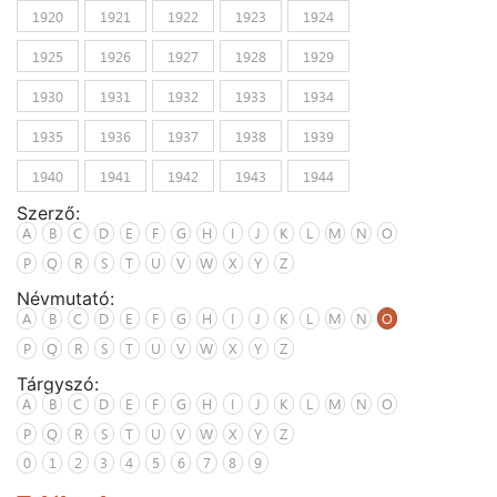
1920
1921
1922
1923
1924
1925
1926
1927
1928
1929
1930
1931
1932
1933
1934
1935
1936
1937
1938
1939
1940
1941
1942
1943
1944
Szerző:
A
B
C
D
E
F
G
H
I
J
K
L
M
N
O
P
Q
R
S
T
U
V
W
X
Y
Z
Névmutató:
A
B
C
D
E
F
G
H
I
J
K
L
M
N
O
P
Q
R
S
T
U
V
W
X
Y
Z
Tárgyszó:
A
B
C
D
E
F
G
H
I
J
K
L
M
N
O
P
Q
R
S
T
U
V
W
X
Y
Z
0
1
2
3
4
5
6
7
8
9