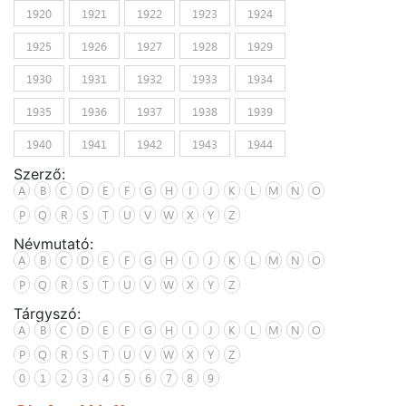
1920
1921
1922
1923
1924
1925
1926
1927
1928
1929
1930
1931
1932
1933
1934
1935
1936
1937
1938
1939
1940
1941
1942
1943
1944
Szerző:
A
B
C
D
E
F
G
H
I
J
K
L
M
N
O
P
Q
R
S
T
U
V
W
X
Y
Z
Névmutató:
A
B
C
D
E
F
G
H
I
J
K
L
M
N
O
P
Q
R
S
T
U
V
W
X
Y
Z
Tárgyszó:
A
B
C
D
E
F
G
H
I
J
K
L
M
N
O
P
Q
R
S
T
U
V
W
X
Y
Z
0
1
2
3
4
5
6
7
8
9