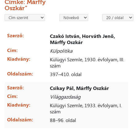
Címke: Márffy
Oszkár”
Szerző:
Czakó István, Horváth Jenő,
Márffy Oszkár
Cím:
Külpolitika
Kiadvány:
Külügyi Szemle, 1930. évfolyam, III.
szám
Oldalszám:
397–410. oldal
Szerző:
Csikay Pál, Márffy Oszkár
Cím:
Világgazdaság
Kiadvány:
Külügyi Szemle, 1933. évfolyam, I.
szám
Oldalszám:
88–96. oldal