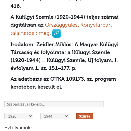
416.
A Külügyi Szemle (1920-1944) teljes számai
digitálisan az
Országgyűlési Könyvtárban
találhatóak meg
.
Irodalom:
Zeidler Miklós: A Magyar Külügyi
Társaság és folyóirata: a Külügyi Szemle
(1920-1944) = Külügyi Szemle, Új folyam. I.
évfolyam 1. sz. 151–177. p.
Az adatbázis az OTKA 109173. sz. program
keretében készült el.
Szűrés
Évfolyamok: