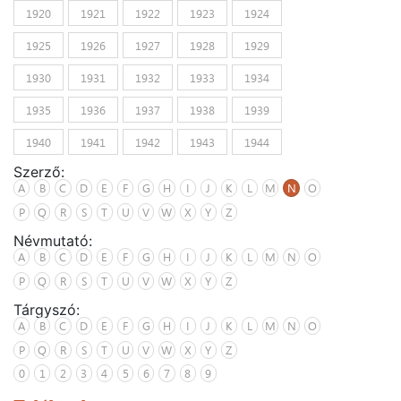
1920
1921
1922
1923
1924
1925
1926
1927
1928
1929
1930
1931
1932
1933
1934
1935
1936
1937
1938
1939
1940
1941
1942
1943
1944
Szerző:
A
B
C
D
E
F
G
H
I
J
K
L
M
N
O
P
Q
R
S
T
U
V
W
X
Y
Z
Névmutató:
A
B
C
D
E
F
G
H
I
J
K
L
M
N
O
P
Q
R
S
T
U
V
W
X
Y
Z
Tárgyszó:
A
B
C
D
E
F
G
H
I
J
K
L
M
N
O
P
Q
R
S
T
U
V
W
X
Y
Z
0
1
2
3
4
5
6
7
8
9