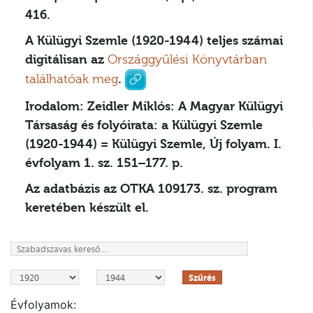
416.
A Külügyi Szemle (1920-1944) teljes számai
digitálisan az
Országgyűlési Könyvtárban
találhatóak meg
.
Irodalom:
Zeidler Miklós: A Magyar Külügyi
Társaság és folyóirata: a Külügyi Szemle
(1920-1944) = Külügyi Szemle, Új folyam. I.
évfolyam 1. sz. 151–177. p.
Az adatbázis az OTKA 109173. sz. program
keretében készült el.
Szűrés
Évfolyamok: