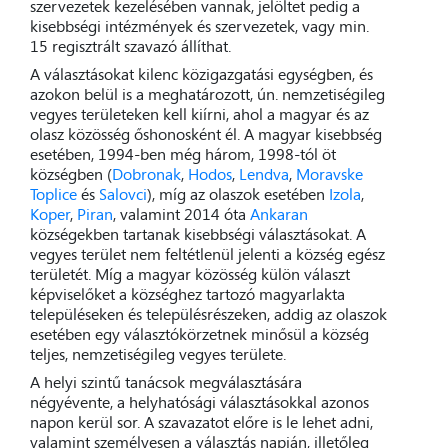
szervezetek kezelésében vannak, jelöltet pedig a
kisebbségi intézmények és szervezetek, vagy min.
15 regisztrált szavazó állíthat.
A választásokat kilenc közigazgatási egységben, és
azokon belül is a meghatározott, ún. nemzetiségileg
vegyes területeken kell kiírni, ahol a magyar és az
olasz közösség őshonosként él. A magyar kisebbség
esetében, 1994-ben még három, 1998-tól öt
községben (
Dobronak
,
Hodos
,
Lendva
,
Moravske
Toplice
és
Salovci
), míg az olaszok esetében
Izola
,
Koper
,
Piran
, valamint 2014 óta
Ankaran
községekben tartanak kisebbségi választásokat. A
vegyes terület nem feltétlenül jelenti a község egész
területét. Míg a magyar közösség külön választ
képviselőket a községhez tartozó magyarlakta
településeken és településrészeken, addig az olaszok
esetében egy választókörzetnek minősül a község
teljes, nemzetiségileg vegyes területe.
A helyi szintű tanácsok megválasztására
négyévente, a helyhatósági választásokkal azonos
napon kerül sor. A szavazatot előre is le lehet adni,
valamint személyesen a választás napján, illetőleg