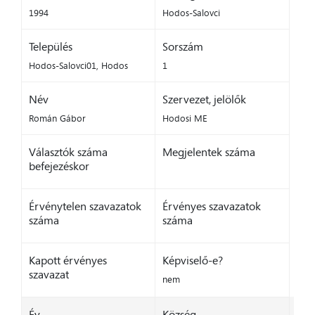
1994
Hodos-Salovci
Település
Sorszám
Hodos-Salovci01, Hodos
1
Név
Szervezet, jelölők
Román Gábor
Hodosi ME
Választók száma
Megjelentek száma
befejezéskor
Érvénytelen szavazatok
Érvényes szavazatok
száma
száma
Kapott érvényes
Képviselő-e?
szavazat
nem
Év
Község