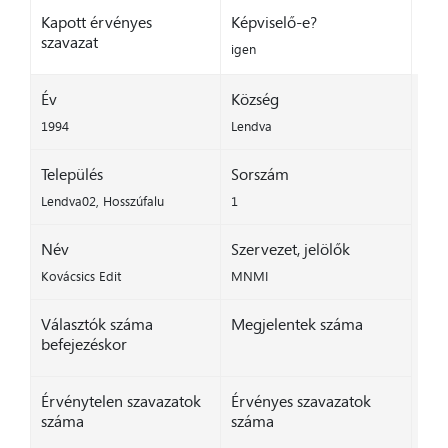
Kapott érvényes
Képviselő-e?
szavazat
igen
Év
Község
1994
Lendva
Település
Sorszám
Lendva02, Hosszúfalu
1
Név
Szervezet, jelölők
Kovácsics Edit
MNMI
Választók száma
Megjelentek száma
befejezéskor
Érvénytelen szavazatok
Érvényes szavazatok
száma
száma