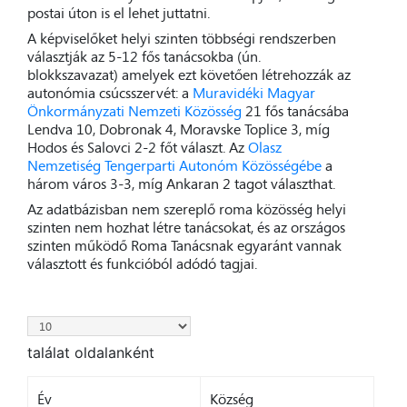
postai úton is el lehet juttatni.
A képviselőket helyi szinten többségi rendszerben
választják az 5-12 fős tanácsokba (ún.
blokkszavazat) amelyek ezt követően létrehozzák az
autonómia csúcsszervét: a
Muravidéki Magyar
Önkormányzati Nemzeti Közösség
21 fős tanácsába
Lendva 10, Dobronak 4, Moravske Toplice 3, míg
Hodos és Salovci 2-2 főt választ. Az
Olasz
Nemzetiség Tengerparti Autonóm Közösségébe
a
három város 3-3, míg Ankaran 2 tagot választhat.
Az adatbázisban nem szereplő roma közösség helyi
szinten nem hozhat létre tanácsokat, és az országos
szinten működő Roma Tanácsnak egyaránt vannak
választott és funkcióból adódó tagjai.
találat oldalanként
Év
Község