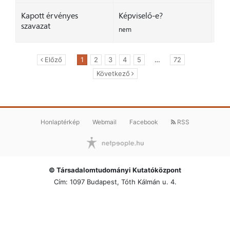
Kapott érvényes
Képviselő-e?
szavazat
nem
Előző
1
2
3
4
5
…
72
Következő
Honlaptérkép
Webmail
Facebook
RSS
© Társadalomtudományi Kutatóközpont
Cím: 1097 Budapest, Tóth Kálmán u. 4.