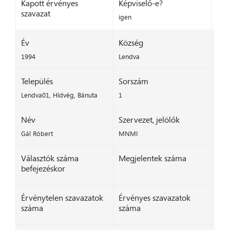
Kapott érvényes
Képviselő-e?
szavazat
igen
Év
Község
1994
Lendva
Település
Sorszám
Lendva01, Hídvég, Bánuta
1
Név
Szervezet, jelölők
Gál Róbert
MNMI
Választók száma
Megjelentek száma
befejezéskor
Érvénytelen szavazatok
Érvényes szavazatok
száma
száma