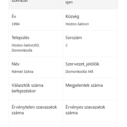
szavazat
igen
Év
Község
1994
Hodos-Salovci
Település
Sorszám
Hodos-Salovci03,
2
Domonkosfa
Név
Szervezet, jelölők
Német Szilvia
Domonkosfai ME
Választók száma
Megjelentek száma
befejezéskor
Érvénytelen szavazatok
Érvényes szavazatok
száma
száma