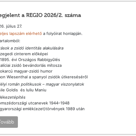
gjelent a REGIO 2026/2. száma
6. július 27.
eljes lapszám elérhető
a folyóirat honlapján.
artalomból:
ások a zsidó identitás alakulására
zegedi cinterem előképei
1895. évi Országos Rabbigyűlés
alíciai zsidó bevándorlás mítosza
sokarcú magyar-zsidó humor
on Wiesenthal a spanyol zsidók útkereséséről
élyi román politikusok – magyar viszonylatok
ile Goldis és Iuliu Maniu
lékezetépítés
omszédországi utcanevek 1944–1948
gyarországi emlék(ezet)törvények 1989 után
Tovább