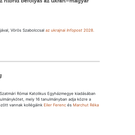
z hibrid befolyás az ukrán–magyar
jával, Vörös Szabolccsal
az ukrajnai
Infopost
2028.
g
 Szatmári Római Katolikus Egyházmegye kiadásában
ulmánykötet, mely 16 tanulmányban adja közre a
özött vannak kollégáink
Eiler Ferenc
és
Marchut Réka