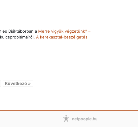
m és Diáktáborban a
Merre vigyük végzetünk? –
kulcsproblémáiról.
A kerekasztal-beszélgetés
Következő »