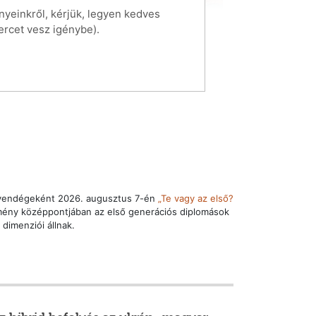
yeinkről, kérjük, legyen kedves
ercet vesz igénybe).
 vendégeként 2026. augusztus 7-én
„Te vagy az első?
mény középpontjában az első generációs diplomások
 dimenziói állnak.