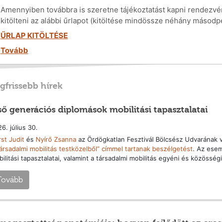
Amennyiben továbbra is szeretne tájékoztatást kapni rendezvén
kitölteni az alábbi űrlapot (kitöltése mindössze néhány másodp
ŰRLAP KITÖLTÉSE
Tovább
gfrissebb hírek
ső generációs diplomások mobilitási tapasztalatai
6. július 30.
st Judit
és
Nyírő Zsanna
az Ördögkatlan Fesztivál Bölcsész Udvarának
ársadalmi mobilitás testközelből” címmel tartanak beszélgetést
. Az ese
ilitási tapasztalatai, valamint a társadalmi mobilitás egyéni és közösségi
Tovább