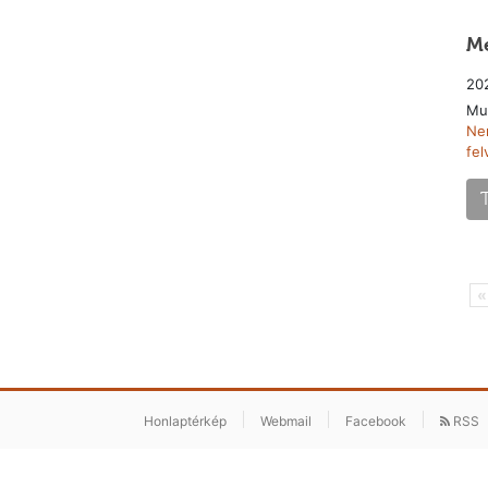
Me
202
Mu
Nem
fel
«
Honlaptérkép
Webmail
Facebook
RSS