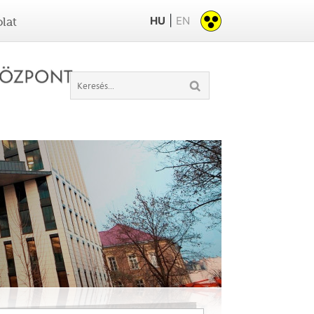
|
HU
EN
lat