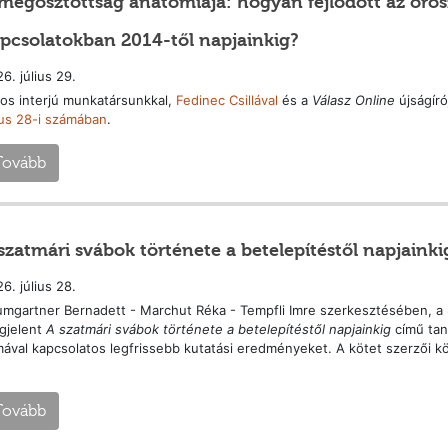
megosztottság anatómiája: hogyan fejlődött az oros
pcsolatokban 2014-től napjainkig?
6. július 29.
os interjú munkatársunkkal,
Fedinec Csillával
és a
Válasz Online
újságíró
ius 28-i számában
.
Tovább
szatmári svábok története a betelepítéstől napjainki
6. július 28.
mgartner Bernadett - Marchut Réka - Tempfli Imre szerkesztésében, a
gjelent
A szatmári svábok története a betelepítéstől napjainkig
című tan
ával kapcsolatos legfrissebb kutatási eredményeket. A kötet szerzői k
Tovább