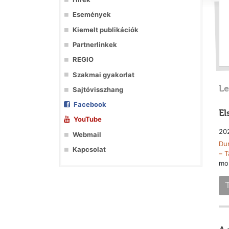
Események
Kiemelt publikációk
Partnerlinkek
REGIO
Szakmai gyakorlat
Le
Sajtóvisszhang
Facebook
El
YouTube
202
Webmail
Dur
Kapcsolat
– T
mob