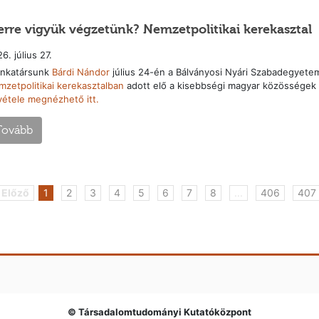
rre vigyük végzetünk? Nemzetpolitikai kerekasztal
6. július 27.
nkatársunk
Bárdi Nándor
július 24-én a Bálványosi Nyári Szabadegyete
zetpolitikai kerekasztalban
adott elő a kisebbségi magyar közösségek 
vétele megnézhető itt.
Tovább
 Előző
1
2
3
4
5
6
7
8
...
406
407
© Társadalomtudományi Kutatóközpont