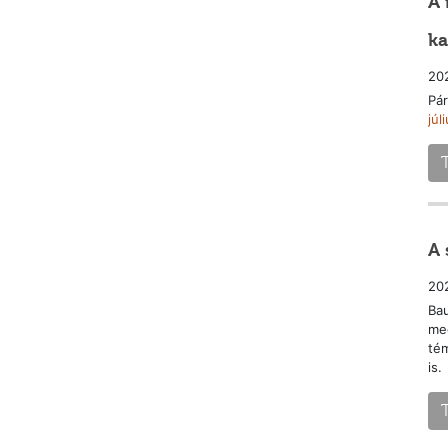
A 
ka
202
Pár
júl
A 
202
Bau
me
tém
is.