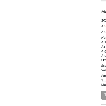
Me
202
A
t
A t
Hat
A s
Az 
A g
A 
Sim
Erd
Vas
Em
Sz
Ma