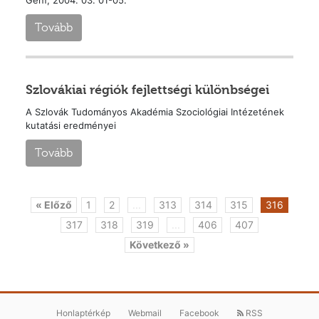
Tovább
Szlovákiai régiók fejlettségi különbségei
A Szlovák Tudományos Akadémia Szociológiai Intézetének
kutatási eredményei
Tovább
« Előző
1
2
...
313
314
315
316
317
318
319
...
406
407
Következő »
Honlaptérkép
Webmail
Facebook
RSS