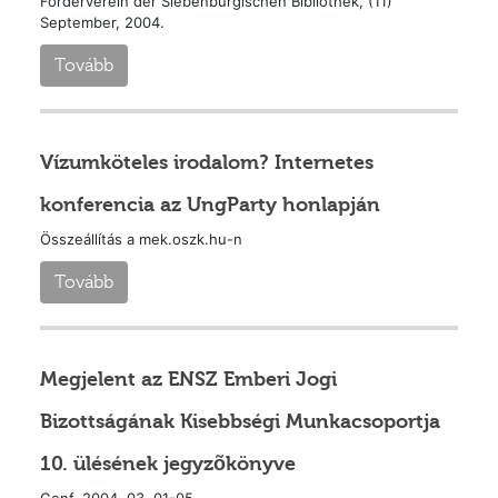
Förderverein der Siebenbürgischen Bibliothek, (11)
September, 2004.
Tovább
Vízumköteles irodalom? Internetes
konferencia az UngParty honlapján
Összeállítás a mek.oszk.hu-n
Tovább
Megjelent az ENSZ Emberi Jogi
Bizottságának Kisebbségi Munkacsoportja
10. ülésének jegyzõkönyve
Genf, 2004. 03. 01-05.