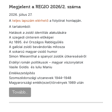
Megjelent a REGIO 2026/2. száma
2026. július 27.
A
teljes lapszám elérhető
a folyóirat honlapján.
A tartalomból:
Hatások a zsidó identitás alakulására
A szegedi cinterem előképei
Az 1895. évi Országos Rabbigyűlés
A galíciai zsidó bevándorlás mítosza
A sokarcú magyar-zsidó humor
Simon Wiesenthal a spanyol zsidók útkereséséről
Erdélyi román politikusok – magyar viszonylatok
Vasile Goldis és Iuliu Maniu
Emlékezetépítés
Szomszédországi utcanevek 1944–1948
Magyarországi emlék(ezet)törvények 1989 után
Tovább...