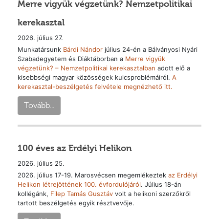
Merre vigyük végzetünk? Nemzetpolitikai
kerekasztal
2026. július 27.
Munkatársunk
Bárdi Nándor
július 24-én a Bálványosi Nyári
Szabadegyetem és Diáktáborban a
Merre vigyük
végzetünk? – Nemzetpolitikai kerekasztalban
adott elő a
kisebbségi magyar közösségek kulcsproblémáiról.
A
kerekasztal-beszélgetés felvétele megnézhető itt.
Tovább...
100 éves az Erdélyi Helikon
2026. július 25.
2026. július 17-19. Marosvécsen megemlékeztek
az Erdélyi
Helikon létrejöttének 100. évfordulójáról
. Július 18-án
kollégánk,
Filep Tamás Gusztáv
volt a helikoni szerzőkről
tartott beszélgetés egyik résztvevője.