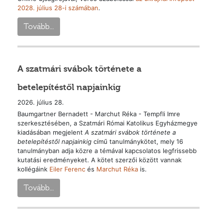
2028. július 28-i számában
.
Tovább...
A szatmári svábok története a
betelepítéstől napjainkig
2026. július 28.
Baumgartner Bernadett - Marchut Réka - Tempfli Imre
szerkesztésében, a Szatmári Római Katolikus Egyházmegye
kiadásában megjelent
A szatmári svábok története a
betelepítéstől napjainkig
című tanulmánykötet, mely 16
tanulmányban adja közre a témával kapcsolatos legfrissebb
kutatási eredményeket. A kötet szerzői között vannak
kollégáink
Eiler Ferenc
és
Marchut Réka
is.
Tovább...