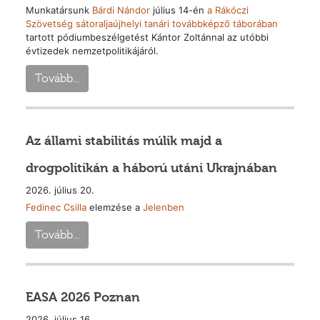
Munkatársunk
Bárdi Nándor
július 14-én
a Rákóczi
Szövetség sátoraljaújhelyi tanári továbbképző táborában
tartott pódiumbeszélgetést Kántor Zoltánnal az utóbbi
évtizedek nemzetpolitikájáról.
Tovább...
Az állami stabilitás múlik majd a
drogpolitikán a háború utáni Ukrajnában
2026. július 20.
Fedinec Csilla
elemzése a
Jelenben
Tovább...
EASA 2026 Poznan
2026. július 16.