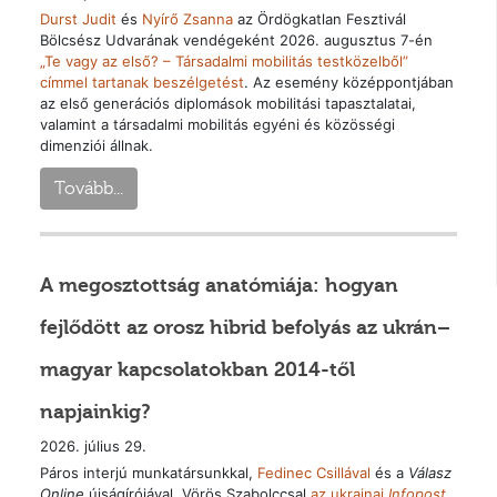
Durst Judit
és
Nyírő Zsanna
az Ördögkatlan Fesztivál
Bölcsész Udvarának vendégeként 2026. augusztus 7-én
„Te vagy az első? – Társadalmi mobilitás testközelből”
címmel tartanak beszélgetést
. Az esemény középpontjában
az első generációs diplomások mobilitási tapasztalatai,
valamint a társadalmi mobilitás egyéni és közösségi
dimenziói állnak.
Tovább...
A megosztottság anatómiája: hogyan
fejlődött az orosz hibrid befolyás az ukrán–
magyar kapcsolatokban 2014-től
napjainkig?
2026. július 29.
Páros interjú munkatársunkkal,
Fedinec Csillával
és a
Válasz
Online
újságírójával, Vörös Szabolccsal
az ukrajnai
Infopost