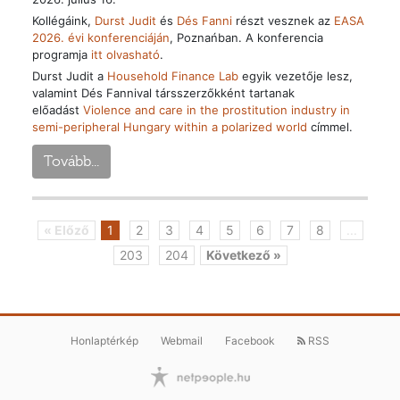
Kollégáink,
Durst Judit
és
Dés Fanni
részt vesznek az
EASA
2026. évi konferenciáján
, Poznańban. A konferencia
programja
itt olvasható
.
Durst Judit a
Household Finance Lab
egyik vezetője lesz,
valamint
Dés Fannival társszerzőkként tartanak
előadást
Violence and care in the prostitution industry in
semi-peripheral Hungary within a polarized world
címmel.
Tovább...
« Előző
1
2
3
4
5
6
7
8
...
203
204
Következő »
Honlaptérkép
Webmail
Facebook
RSS