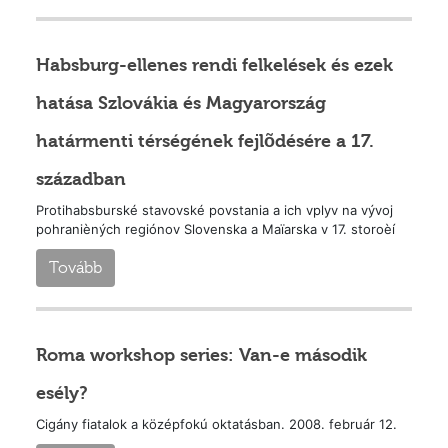
Habsburg-ellenes rendi felkelések és ezek
hatása Szlovákia és Magyarország
határmenti térségének fejlõdésére a 17.
században
Protihabsburské stavovské povstania a ich vplyv na vývoj
pohranièných regiónov Slovenska a Maïarska v 17. storoèí
Tovább
Roma workshop series: Van-e második
esély?
Cigány fiatalok a középfokú oktatásban. 2008. február 12.