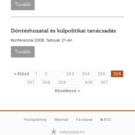
Tovább
Döntéshozatal és külpolitikai tanácsadás
Konferencia 2008. február 21-én
Tovább
« Előző
1
2
...
353
354
355
356
357
358
359
...
406
407
Következő »
Honlaptérkép
Webmail
Facebook
RSS