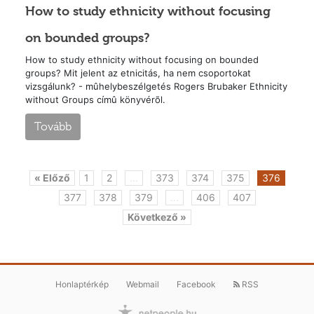
How to study ethnicity without focusing
on bounded groups?
How to study ethnicity without focusing on bounded
groups? Mit jelent az etnicitás, ha nem csoportokat
vizsgálunk? - mûhelybeszélgetés Rogers Brubaker Ethnicity
without Groups címû könyvérõl.
Tovább
« Előző
1
2
...
373
374
375
376
377
378
379
...
406
407
Következő »
Honlaptérkép
Webmail
Facebook
RSS