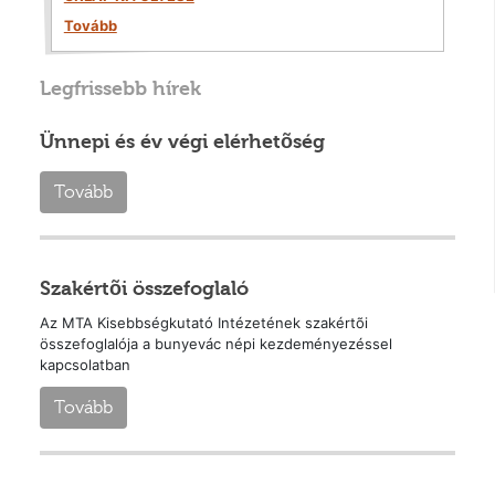
Tovább
Legfrissebb hírek
Ünnepi és év végi elérhetõség
Tovább
Szakértõi összefoglaló
Az MTA Kisebbségkutató Intézetének szakértõi
összefoglalója a bunyevác népi kezdeményezéssel
kapcsolatban
Tovább