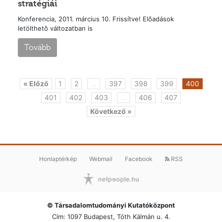
stratégiái
Konferencia, 2011. március 10. Frissítve! Elõadások
letölthetõ változatban is
Tovább
« Előző
1
2
...
397
398
399
400
401
402
403
...
406
407
Következő »
Honlaptérkép
Webmail
Facebook
RSS
© Társadalomtudományi Kutatóközpont
Cím: 1097 Budapest, Tóth Kálmán u. 4.