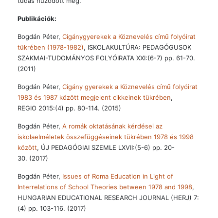
tudás húzódott meg.
Publikációk:
Bogdán Péter,
Cigánygyerekek a Köznevelés című folyóirat
tükrében (1978-1982)
, ISKOLAKULTÚRA: PEDAGÓGUSOK
SZAKMAI-TUDOMÁNYOS FOLYÓIRATA XXI:(6-7) pp. 61-70.
(2011)
Bogdán Péter,
Cigány gyerekek a Köznevelés című folyóirat
1983 és 1987 között megjelent cikkeinek tükrében
,
REGIO 2015:(4) pp. 80-114. (2015)
Bogdán Péter,
A romák oktatásának kérdései az
iskolaelméletek összefüggéseinek tükrében 1978 és 1998
között
, ÚJ PEDAGÓGIAI SZEMLE LXVII:(5-6) pp. 20-
30. (2017)
Bogdán Péter,
Issues of Roma Education in Light of
Interrelations of School Theories between 1978 and 1998
,
HUNGARIAN EDUCATIONAL RESEARCH JOURNAL (HERJ) 7:
(4) pp. 103-116. (2017)