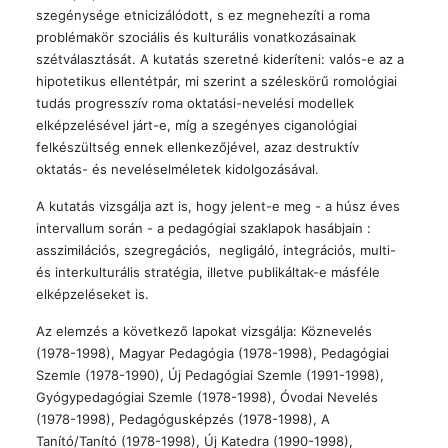
szegénysége etnicizálódott, s ez megnehezíti a roma
problémakör szociális és kulturális vonatkozásainak
szétválasztását. A kutatás szeretné kideríteni: valós-e az a
hipotetikus ellentétpár, mi szerint a széleskörű romológiai
tudás progresszív roma oktatási-nevelési modellek
elképzelésével járt-e, míg a szegényes ciganológiai
felkészültség ennek ellenkezőjével, azaz destruktív
oktatás- és neveléselméletek kidolgozásával.
A kutatás vizsgálja azt is, hogy jelent-e meg - a húsz éves
intervallum során - a pedagógiai szaklapok hasábjain :
asszimilációs, szegregációs, negligáló, integrációs, multi-
és interkulturális stratégia, illetve publikáltak-e másféle
elképzeléseket is.
Az elemzés a következő lapokat vizsgálja: Köznevelés
(1978-1998), Magyar Pedagógia (1978-1998), Pedagógiai
Szemle (1978-1990), Új Pedagógiai Szemle (1991-1998),
Gyógypedagógiai Szemle (1978-1998), Óvodai Nevelés
(1978-1998), Pedagógusképzés (1978-1998), A
Tanító/Tanító (1978-1998), Új Katedra (1990-1998),