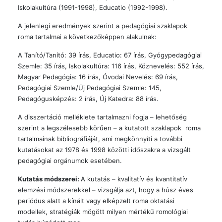
Iskolakultúra (1991-1998), Educatio (1992-1998).
A jelenlegi eredmények szerint a pedagógiai szaklapok
roma tartalmai a következőképpen alakulnak:
A Tanító/Tanító: 39 írás, Educatio: 67 írás, Gyógypedagógiai
Szemle: 35 írás, Iskolakultúra: 116 írás, Köznevelés: 552 írás,
Magyar Pedagógia: 16 írás, Óvodai Nevelés: 69 írás,
Pedagógiai Szemle/Új Pedagógiai Szemle: 145,
Pedagógusképzés: 2 írás, Új Katedra: 88 írás.
A disszertáció melléklete tartalmazni fogja – lehetőség
szerint a legszélesebb körűen – a kutatott szaklapok roma
tartalmainak bibliográfiáját, ami megkönnyíti a további
kutatásokat az 1978 és 1998 közötti időszakra a vizsgált
pedagógiai orgánumok esetében.
Kutatás módszerei:
A kutatás – kvalitatív és kvantitatív
elemzési módszerekkel – vizsgálja azt, hogy a húsz éves
periódus alatt a kínált vagy elképzelt roma oktatási
modellek, stratégiák mögött milyen mértékű romológiai