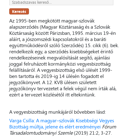
Keresés
Az 1995-ben megkötött magyar-szlovák
alapszerződés (Magyar Köztársaság és a Szlovák
Köztársaság között Párizsban, 1995. március 19-én
aláírt, a jószomszédi kapcsolatokról és a baráti
együttműködésről szóló Szerződés) 15. cikk (6). bek.
rendelkezik egy, a szerződés kisebbségeket érintő
rendelkezéseinek megvalósítását segítő, ajánlási
joggal felruházott kormányközi vegyesbizottság
felállításáról. A vegyesbizottság első ülését 1999-
ben tartotta és 2019-ig 14 ülésén fogadott el
jegyzőkönyvet. A 12. KVB ülésen született
jegyzőkönyv tervezetet a felek végül nem írták alá,
ezért a tervezet közlésétől itt eltekintünk.
A vegyesbizottság munkájáról bővebben lásd:
Varga Csilla: A magyar–szlovák Kisebbségi Vegyes
Bizottság múltja, jelene és elért eredményei
Fórum
Társadalomtudományi Szemle
(2019) 21:2, 3-27.