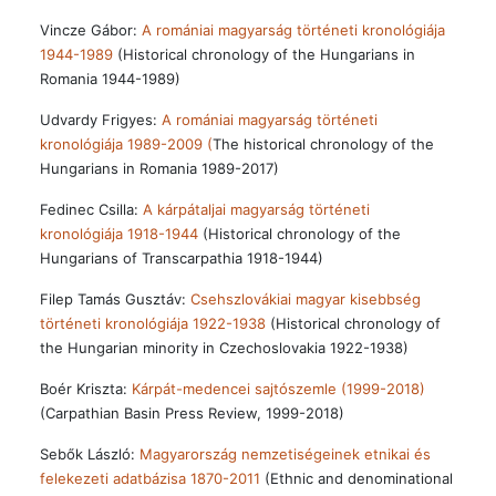
Vincze Gábor:
A romániai magyarság történeti kronológiája
1944-1989
(Historical chronology of the Hungarians in
Romania 1944-1989)
Udvardy Frigyes:
A romániai magyarság történeti
kronológiája 1989-2009 (
The historical chronology of the
Hungarians in Romania 1989-2017)
Fedinec Csilla:
A kárpátaljai magyarság történeti
kronológiája 1918-1944
(Historical chronology of the
Hungarians of Transcarpathia 1918-1944)
Filep Tamás Gusztáv:
Csehszlovákiai magyar kisebbség
történeti kronológiája 1922-1938
(Historical chronology of
the Hungarian minority in Czechoslovakia 1922-1938)
Boér Kriszta:
Kárpát-medencei sajtószemle (1999-2018)
(Carpathian Basin Press Review, 1999-2018)
Sebők László:
Magyarország nemzetiségeinek etnikai és
felekezeti adatbázisa 1870-2011
(Ethnic and denominational