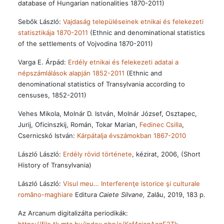
database of Hungarian nationalities 1870-2011)
Sebők László:
Vajdaság településeinek etnikai és felekezeti
statisztikája 1870-2011
(Ethnic and denominational statistics
of the settlements of Vojvodina 1870-2011)
Varga E. Árpád:
Erdély etnikai és felekezeti adatai a
népszámlálások alapján 1852-2011
(Ethnic and
denominational statistics of Transylvania according to
censuses, 1852-2011)
Vehes Mikola, Molnár D. István, Molnár József, Osztapec,
Jurij, Oficinszkij, Román, Tokar Marian,
Fedinec Csilla
,
Csernicskó István:
Kárpátalja évszámokban 1867-2010
László László:
Erdély rövid története
, kézirat, 2006, (Short
History of Transylvania)
László László:
Visul meu… Interferenţe istorice şi culturale
româno-maghiare
Editura
Caiete Silvane,
Zalău, 2019, 183 p.
Az Arcanum digitalizálta periodikák: