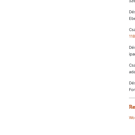
Sz
Dés
Ebe
Csá
118
Dés
ipa
Csá
ada
Dés
For
Re
Wor