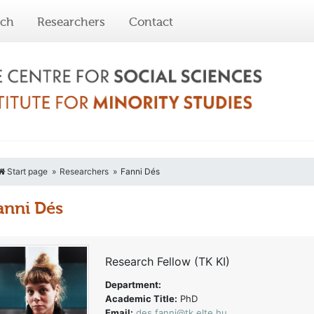
rch
Researchers
Contact
Start page
Researchers
Fanni Dés
anni Dés
Research Fellow (TK KI)
Department:
Academic Title:
PhD
Email:
des.fanni@tk.elte.hu