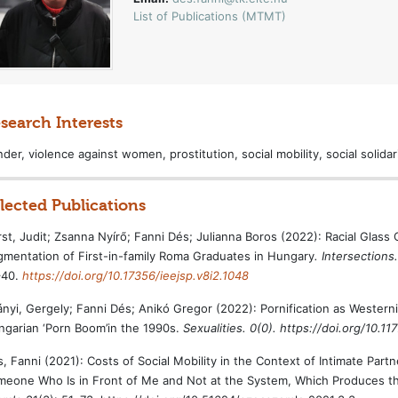
List of Publications (MTMT)
search Interests
der, violence against women, prostitution, social mobility, social solidar
lected Publications
st, Judit; Zsanna Nyírő; Fanni Dés; Julianna Boros (2022): Racial Glass
mentation of First-in-family Roma Graduates in Hungary
. Intersections
–40.
https://doi.org/10.17356/ieejsp.v8i2.1048
nyi, Gergely; Fanni Dés; Anikó Gregor (2022): Pornification as Western
garian ‘Porn Boom’in the 1990s.
Sexualities. 0(0). https://doi.org/10.
, Fanni (2021): Costs of Social Mobility in the Context of Intimate Partne
eone Who Is in Front of Me and Not at the System, Which Produces th