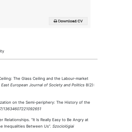
Download CV
ity
 Ceiling: The Glass Ceiling and the Labour-market
. East European Journal of Society and Politics
8(2):
ization on the Semi-periphery: The History of the
1177/13634607221092651
r Relationships. “It Is Really Easy to Be Angry at
e Inequalities Between Us”.
Szociológiai