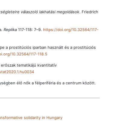
kségleteire válaszoló lakhatási megoldások
. Friedrich
a.
Replika
117-118: 7–9.
https://doi.org/10.32564/117-
e a prostitúciós iparban használt és a prostitúciós
oi.org/10.32564/117-118.5
erőszak tematikájú kvantitatív
/stat2020.1.hu0034
ységben élő nők a félperiféria és a centrum között.
ransformative solidarity in Hungary