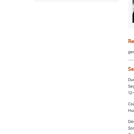
Re
gen
Se
Dur
Seg
12
Csá
Hun
Dés
Som