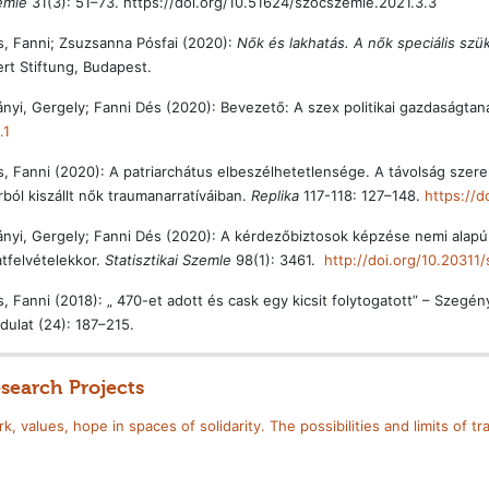
emle
31(3): 51–73. https://doi.org/10.51624/szocszemle.2021.3.3
, Fanni; Zsuzsanna Pósfai (2020):
Nők és lakhatás. A nők speciális szü
rt Stiftung, Budapest.
nyi, Gergely; Fanni Dés (2020): Bevezető: A szex politikai gazdaságtan
.1
, Fanni (2020): A patriarchátus elbeszélhetetlensége. A távolság szerep
rból kiszállt nők traumanarratíváiban.
Replika
117-118: 127–148.
https://d
nyi, Gergely; Fanni Dés (2020): A kérdezőbiztosok képzése nemi alapú 
tfelvételekkor.
Statisztikai Szemle
98(1): 34­61.
http://doi.org/10.20311
, Fanni (2018): „ 470-et adott és cask egy kicsit folytogatott” – Szegén
dulat (24): 187–215.
search Projects
k, values, hope in spaces of solidarity. The possibilities and limits of t