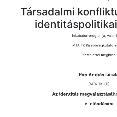
Társadalmi konflikt
identitáspolitika
Inkubátor-programja, valam
MTA TK Kisebbségkutató In
tisztelettel meghívja
Pap András Lászl
(MTA TK JTI)
Az identitás megválasztásáh
c. előadására