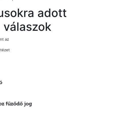
usokra adott
i válaszok
int az
tézet
ó
oz fűződő jog