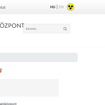
|
HU
EN
lat
g
tatóközpont