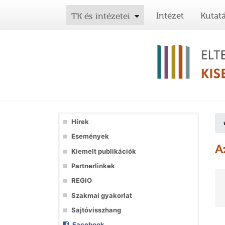
Intézet
Kutat
TK és intézetei
Hírek
Események
A
Kiemelt publikációk
Partnerlinkek
REGIO
Szakmai gyakorlat
Sajtóvisszhang
Facebook