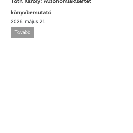
Tóth Károly: Autonómiakísértet
könyvbemutató
2026. május 21.
Tovább