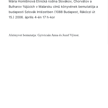
Mária Homišinová Etnická rodina Slovákov, Chorvátov a
Bulharov ¾ijúcich v Maïarsku címû könyvének bemutatója a
budapesti Szlovák Intézetben (1088 Budapest, Rákóczi út
15.) 2006. április 4-én 17 h-kor
A könyvet bemutatja: Gyivicsán Anna és Jozef Výrost.