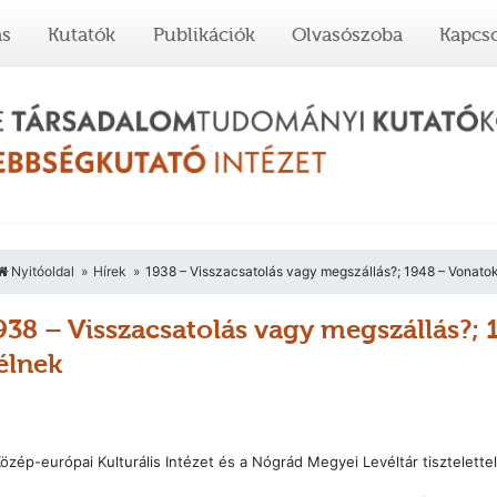
ás
Kutatók
Publikációk
Olvasószoba
Kapcso
Nyitóoldal
Hírek
1938 – Visszacsatolás vagy megszállás?; 1948 – Vonato
938 – Visszacsatolás vagy megszállás?;
élnek
özép-európai Kulturális Intézet és a Nógrád Megyei Levéltár tisztelet