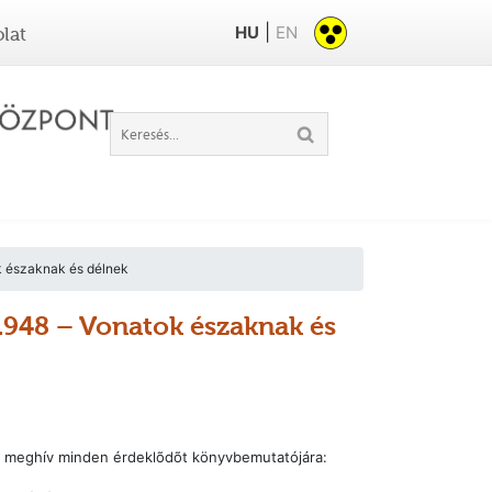
|
HU
EN
lat
k északnak és délnek
 1948 – Vonatok északnak és
tel meghív minden érdeklõdõt könyvbemutatójára: