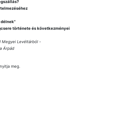
egszállás?
értelmezéséhez
 délnek"
gcsere története és következményei
 Megyei Levéltárból -
ka Árpád
nyitja meg.