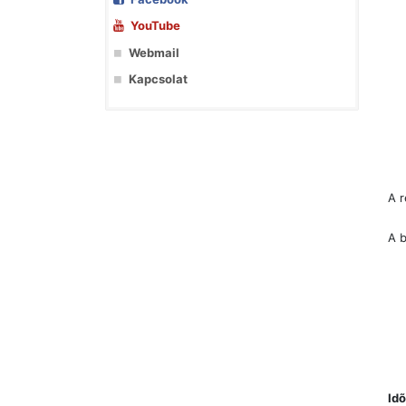
YouTube
Webmail
Kapcsolat
A r
A b
Id