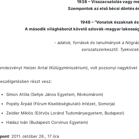
1938 – Visszacsatolás vagy m
Szempontok az elsõ bécsi döntés 
1948 – "Vonatok északnak és
A második világháborút követõ szlovák-magyar lakossá
- adatok, források és tanulmányok a Nógrád
sorozatszerkesztõ: Tyekvics
endezvényt Heizer Antal (Külügyminiszérium), volt pozsonyi nagykövet 
eszélgetésben részt vesz:
Simon Attila (Sellye János Egyetem, Révkomárom)
Popély Árpád (Fórum Kisebbségkutató Intézet, Somorja)
Zeidler Miklós (Eötvös Loránd Tudományegyetem, Budapest)
Halász Iván (Budapesti Corvinus Egyetem)
õpont
: 2011. október 26., 17 óra