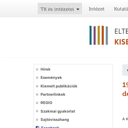
Intézet
Kutat
TK és intézetei
Hírek
Események
1
Kiemelt publikációk
d
Partnerlinkek
REGIO
Szakmai gyakorlat
A K
Sajtóvisszhang
Facebook