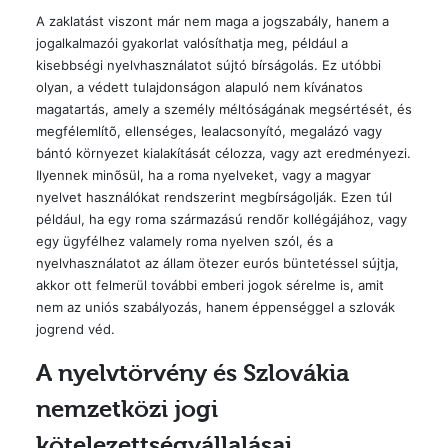
A zaklatást viszont már nem maga a jogszabály, hanem a
jogalkalmazói gyakorlat valósíthatja meg, például a
kisebbségi nyelvhasználatot sújtó bírságolás. Ez utóbbi
olyan, a védett tulajdonságon alapuló nem kívánatos
magatartás, amely a személy méltóságának megsértését, és
megfélemlítõ, ellenséges, lealacsonyító, megalázó vagy
bántó környezet kialakítását célozza, vagy azt eredményezi.
Ilyennek minõsül, ha a roma nyelveket, vagy a magyar
nyelvet használókat rendszerint megbírságolják. Ezen túl
például, ha egy roma származású rendõr kollégájához, vagy
egy ügyfélhez valamely roma nyelven szól, és a
nyelvhasználatot az állam ötezer eurós büntetéssel sújtja,
akkor ott felmerül további emberi jogok sérelme is, amit
nem az uniós szabályozás, hanem éppenséggel a szlovák
jogrend véd.
A nyelvtörvény és Szlovákia
nemzetközi jogi
kötelezettségvállalásai