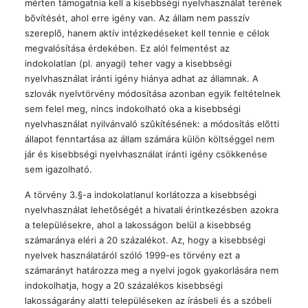
mérten támogatnia kell a kisebbségi nyelvhasználat terének
bõvítését, ahol erre igény van. Az állam nem passzív
szereplõ, hanem aktív intézkedéseket kell tennie e célok
megvalósítása érdekében. Ez alól felmentést az
indokolatlan (pl. anyagi) teher vagy a kisebbségi
nyelvhasználat iránti igény hiánya adhat az államnak. A
szlovák nyelvtörvény módosítása azonban egyik feltételnek
sem felel meg, nincs indokolható oka a kisebbségi
nyelvhasználat nyilvánvaló szûkítésének: a módosítás elõtti
állapot fenntartása az állam számára külön költséggel nem
jár és kisebbségi nyelvhasználat iránti igény csökkenése
sem igazolható.
A törvény 3.§-a indokolatlanul korlátozza a kisebbségi
nyelvhasználat lehetõségét a hivatali érintkezésben azokra
a településekre, ahol a lakosságon belül a kisebbség
számaránya eléri a 20 százalékot. Az, hogy a kisebbségi
nyelvek használatáról szóló 1999-es törvény ezt a
számarányt határozza meg a nyelvi jogok gyakorlására nem
indokolhatja, hogy a 20 százalékos kisebbségi
lakosságarány alatti településeken az írásbeli és a szóbeli