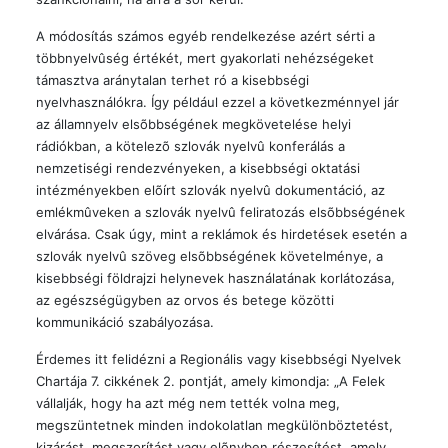
A módosítás számos egyéb rendelkezése azért sérti a
többnyelvûség értékét, mert gyakorlati nehézségeket
támasztva aránytalan terhet ró a kisebbségi
nyelvhasználókra. Így például ezzel a következménnyel jár
az államnyelv elsõbbségének megkövetelése helyi
rádiókban, a kötelezõ szlovák nyelvû konferálás a
nemzetiségi rendezvényeken, a kisebbségi oktatási
intézményekben elõírt szlovák nyelvû dokumentáció, az
emlékmûveken a szlovák nyelvû feliratozás elsõbbségének
elvárása. Csak úgy, mint a reklámok és hirdetések esetén a
szlovák nyelvû szöveg elsõbbségének követelménye, a
kisebbségi földrajzi helynevek használatának korlátozása,
az egészségügyben az orvos és betege közötti
kommunikáció szabályozása.
Érdemes itt felidézni a Regionális vagy kisebbségi Nyelvek
Chartája 7. cikkének 2. pontját, amely kimondja: „A Felek
vállalják, hogy ha azt még nem tették volna meg,
megszüntetnek minden indokolatlan megkülönböztetést,
kizárást, megszorítást vagy elõnyben részesítést, amely