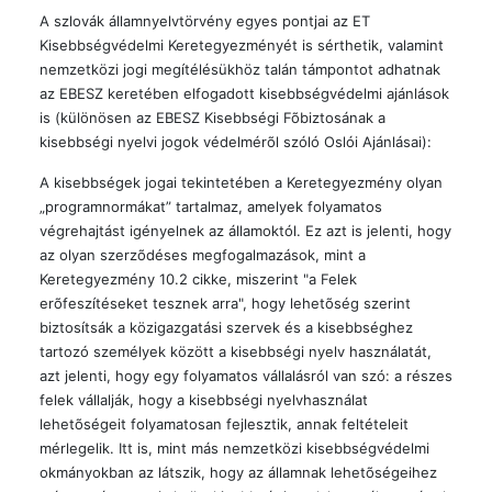
A szlovák államnyelvtörvény egyes pontjai az ET
Kisebbségvédelmi Keretegyezményét is sérthetik, valamint
nemzetközi jogi megítélésükhöz talán támpontot adhatnak
az EBESZ keretében elfogadott kisebbségvédelmi ajánlások
is (különösen az EBESZ Kisebbségi Fõbiztosának a
kisebbségi nyelvi jogok védelmérõl szóló Oslói Ajánlásai):
A kisebbségek jogai tekintetében a Keretegyezmény olyan
„programnormákat” tartalmaz, amelyek folyamatos
végrehajtást igényelnek az államoktól. Ez azt is jelenti, hogy
az olyan szerzõdéses megfogalmazások, mint a
Keretegyezmény 10.2 cikke, miszerint "a Felek
erõfeszítéseket tesznek arra", hogy lehetõség szerint
biztosítsák a közigazgatási szervek és a kisebbséghez
tartozó személyek között a kisebbségi nyelv használatát,
azt jelenti, hogy egy folyamatos vállalásról van szó: a részes
felek vállalják, hogy a kisebbségi nyelvhasználat
lehetõségeit folyamatosan fejlesztik, annak feltételeit
mérlegelik. Itt is, mint más nemzetközi kisebbségvédelmi
okmányokban az látszik, hogy az államnak lehetõségeihez