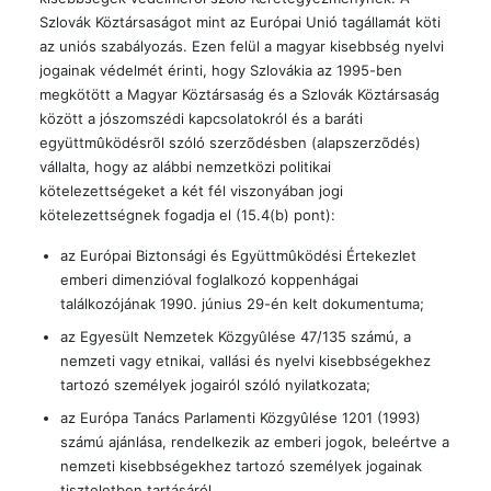
Szlovák Köztársaságot mint az Európai Unió tagállamát köti
az uniós szabályozás. Ezen felül a magyar kisebbség nyelvi
jogainak védelmét érinti, hogy Szlovákia az 1995-ben
megkötött a Magyar Köztársaság és a Szlovák Köztársaság
között a jószomszédi kapcsolatokról és a baráti
együttmûködésrõl szóló szerzõdésben (alapszerzõdés)
vállalta, hogy az alábbi nemzetközi politikai
kötelezettségeket a két fél viszonyában jogi
kötelezettségnek fogadja el (15.4(b) pont):
az Európai Biztonsági és Együttmûködési Értekezlet
emberi dimenzióval foglalkozó koppenhágai
találkozójának 1990. június 29-én kelt dokumentuma;
az Egyesült Nemzetek Közgyûlése 47/135 számú, a
nemzeti vagy etnikai, vallási és nyelvi kisebbségekhez
tartozó személyek jogairól szóló nyilatkozata;
az Európa Tanács Parlamenti Közgyûlése 1201 (1993)
számú ajánlása, rendelkezik az emberi jogok, beleértve a
nemzeti kisebbségekhez tartozó személyek jogainak
tiszteletben tartásáról.