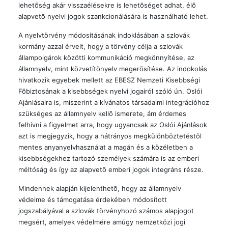
lehetõség akár visszaélésekre is lehetõséget adhat, élõ
alapvetõ nyelvi jogok szankcionálására is használható lehet.
A nyelvtörvény módosításának indoklásában a szlovák
kormány azzal érvelt, hogy a törvény célja a szlovák
állampolgárok közötti kommunikáció megkönnyítése, az
államnyelv, mint közvetítõnyelv megerõsítése. Az indokolás
hivatkozik egyebek mellett az EBESZ Nemzeti Kisebbségi
Fõbiztosának a kisebbségek nyelvi jogairól szóló ún. Oslói
Ajánlásaira is, miszerint a kívánatos társadalmi integrációhoz
szükséges az államnyelv kellõ ismerete, ám érdemes
felhívni a figyelmet arra, hogy ugyancsak az Oslói Ajánlások
azt is megjegyzik, hogy a hátrányos megkülönböztetéstõl
mentes anyanyelvhasználat a magán és a közéletben a
kisebbségekhez tartozó személyek számára is az emberi
méltóság és így az alapvetõ emberi jogok integráns része.
Mindennek alapján kijelenthetõ, hogy az államnyelv
védelme és támogatása érdekében módosított
jogszabályával a szlovák törvényhozó számos alapjogot
megsért, amelyek védelmére amúgy nemzetközi jogi