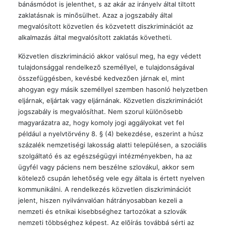
bánásmódot is jelenthet, s az akár az irányelv által tiltott
zaklatásnak is minõsülhet. Azaz a jogszabály által
megvalósított közvetlen és közvetett diszkriminációt az
alkalmazás által megvalósított zaklatás követheti.
Közvetlen diszkrimináció akkor valósul meg, ha egy védett
tulajdonsággal rendelkezõ személlyel, e tulajdonságával
összefüggésben, kevésbé kedvezõen járnak el, mint
ahogyan egy másik személlyel szemben hasonló helyzetben
eljárnak, eljártak vagy eljárnának. Közvetlen diszkriminációt
jogszabály is megvalósíthat. Nem szorul különösebb
magyarázatra az, hogy komoly jogi aggályokat vet fel
például a nyelvtörvény 8. § (4) bekezdése, eszerint a húsz
százalék nemzetiségi lakosság alatti településen, a szociális
szolgáltató és az egészségügyi intézményekben, ha az
ügyfél vagy páciens nem beszélne szlovákul, akkor sem
kötelezõ csupán lehetõség vele egy általa is értett nyelven
kommunikálni. A rendelkezés közvetlen diszkriminációt
jelent, hiszen nyilvánvalóan hátrányosabban kezeli a
nemzeti és etnikai kisebbséghez tartozókat a szlovák
nemzeti többséghez képest. Az elõírás továbbá sérti az