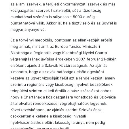
az állami szervek, a területi önkormányzati szervek és más
közigazgatási szervek tisztviselõi, sõt a tûzoltóság
munkatársai számára is súlyosan - 5000 euróig -
büntethetõvé válik. Akkor is, ha a tisztviselõ és az ügyfél is
magyar anyanyelvû.
Ez a törvényi megoldás, pontosan az ellenkezõjét erõsíti
meg annak, mint amit az Európa Tanács Miniszteri
Bizottsága a Regionális vagy Kisebbségi Nyelvi Charta
végrehajtásának javítása érdekében 2007. február 21-dikén
elsõként ajánlott a Szlovák Köztársaságnak. Az ajánlás
kimondta, hogy a szlovák hatóságok elsõdlegesként
kezelve az ügyet vizsgálják felül azt a rendelkezést, amely
szerint a regionális vagy kisebbségi nyelvet beszélõknek
települési szinten el kell érniük a húsz százalékot ahhoz,
hogy a Chartának a közigazgatásra vonatkozó és Szlovákia
által elvállalt rendelkezései végrehajthatóak legyenek.
Következésképpen, az ajánlás szerint Szlovákiának
csökkentenie kellene a kisebbségi hivatali
nyelvhasználathoz elõírt lakossági arányt, nem pedig
szankcionálni, ha arra a sor kerül.