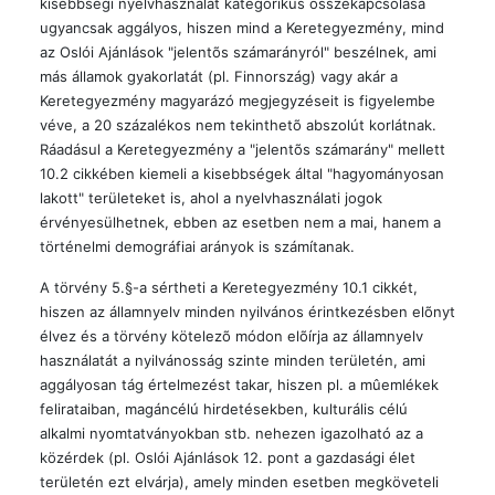
kisebbségi nyelvhasználat kategorikus összekapcsolása
ugyancsak aggályos, hiszen mind a Keretegyezmény, mind
az Oslói Ajánlások "jelentõs számarányról" beszélnek, ami
más államok gyakorlatát (pl. Finnország) vagy akár a
Keretegyezmény magyarázó megjegyzéseit is figyelembe
véve, a 20 százalékos nem tekinthetõ abszolút korlátnak.
Ráadásul a Keretegyezmény a "jelentõs számarány" mellett
10.2 cikkében kiemeli a kisebbségek által "hagyományosan
lakott" területeket is, ahol a nyelvhasználati jogok
érvényesülhetnek, ebben az esetben nem a mai, hanem a
történelmi demográfiai arányok is számítanak.
A törvény 5.§-a sértheti a Keretegyezmény 10.1 cikkét,
hiszen az államnyelv minden nyilvános érintkezésben elõnyt
élvez és a törvény kötelezõ módon elõírja az államnyelv
használatát a nyilvánosság szinte minden területén, ami
aggályosan tág értelmezést takar, hiszen pl. a mûemlékek
felirataiban, magáncélú hirdetésekben, kulturális célú
alkalmi nyomtatványokban stb. nehezen igazolható az a
közérdek (pl. Oslói Ajánlások 12. pont a gazdasági élet
területén ezt elvárja), amely minden esetben megköveteli