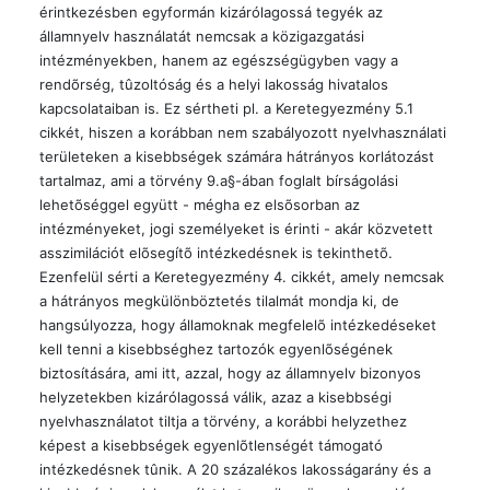
érintkezésben egyformán kizárólagossá tegyék az
államnyelv használatát nemcsak a közigazgatási
intézményekben, hanem az egészségügyben vagy a
rendõrség, tûzoltóság és a helyi lakosság hivatalos
kapcsolataiban is. Ez sértheti pl. a Keretegyezmény 5.1
cikkét, hiszen a korábban nem szabályozott nyelvhasználati
területeken a kisebbségek számára hátrányos korlátozást
tartalmaz, ami a törvény 9.a§-ában foglalt bírságolási
lehetõséggel együtt - mégha ez elsõsorban az
intézményeket, jogi személyeket is érinti - akár közvetett
asszimilációt elõsegítõ intézkedésnek is tekinthetõ.
Ezenfelül sérti a Keretegyezmény 4. cikkét, amely nemcsak
a hátrányos megkülönböztetés tilalmát mondja ki, de
hangsúlyozza, hogy államoknak megfelelõ intézkedéseket
kell tenni a kisebbséghez tartozók egyenlõségének
biztosítására, ami itt, azzal, hogy az államnyelv bizonyos
helyzetekben kizárólagossá válik, azaz a kisebbségi
nyelvhasználatot tiltja a törvény, a korábbi helyzethez
képest a kisebbségek egyenlõtlenségét támogató
intézkedésnek tûnik. A 20 százalékos lakosságarány és a