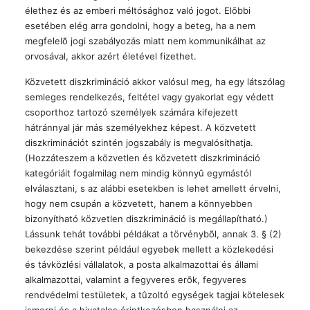
élethez és az emberi méltósághoz való jogot. Elõbbi
esetében elég arra gondolni, hogy a beteg, ha a nem
megfelelõ jogi szabályozás miatt nem kommunikálhat az
orvosával, akkor azért életével fizethet.
Közvetett diszkrimináció akkor valósul meg, ha egy látszólag
semleges rendelkezés, feltétel vagy gyakorlat egy védett
csoporthoz tartozó személyek számára kifejezett
hátránnyal jár más személyekhez képest. A közvetett
diszkriminációt szintén jogszabály is megvalósíthatja.
(Hozzáteszem a közvetlen és közvetett diszkrimináció
kategóriáit fogalmilag nem mindig könnyû egymástól
elválasztani, s az alábbi esetekben is lehet amellett érvelni,
hogy nem csupán a közvetett, hanem a könnyebben
bizonyítható közvetlen diszkrimináció is megállapítható.)
Lássunk tehát további példákat a törvénybõl, annak 3. § (2)
bekezdése szerint például egyebek mellett a közlekedési
és távközlési vállalatok, a posta alkalmazottai és állami
alkalmazottai, valamint a fegyveres erõk, fegyveres
rendvédelmi testületek, a tûzoltó egységek tagjai kötelesek