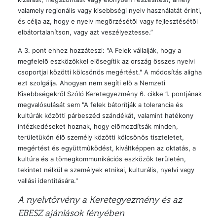
valamely regionális vagy kisebbségi nyelv használatát érinti,
és célja az, hogy e nyelv megõrzésétõl vagy fejlesztésétõl
elbátortalanítson, vagy azt veszélyeztesse.”
A 3. pont ehhez hozzáteszi: "A Felek vállalják, hogy a
megfelelõ eszközökkel elõsegítik az ország összes nyelvi
csoportjai közötti kölcsönös megértést." A módosítás aligha
ezt szolgálja. Ahogyan nem segíti elõ a Nemzeti
Kisebbségekrõl Szóló Keretegyezmény 6. cikke 1. pontjának
megvalósulását sem "A felek bátorítják a tolerancia és
kultúrák közötti párbeszéd szándékát, valamint hatékony
intézkedéseket hoznak, hogy elõmozdítsák minden,
területükön élõ személy közötti kölcsönös tiszteletet,
megértést és együttmûködést, kiváltképpen az oktatás, a
kultúra és a tömegkommunikációs eszközök területén,
tekintet nélkül e személyek etnikai, kulturális, nyelvi vagy
vallási identitására."
A nyelvtörvény a Keretegyezmény és az
EBESZ ajánlások fényében