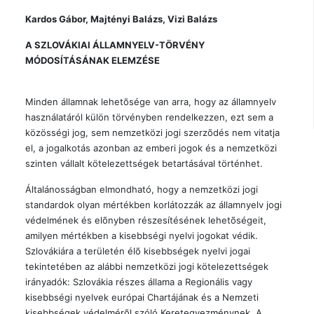
Kardos Gábor, Majtényi Balázs, Vizi Balázs
A SZLOVÁKIAI ÁLLAMNYELV-TÖRVÉNY
MÓDOSÍTÁSÁNAK ELEMZÉSE
Minden államnak lehetõsége van arra, hogy az államnyelv
használatáról külön törvényben rendelkezzen, ezt sem a
közösségi jog, sem nemzetközi jogi szerzõdés nem vitatja
el, a jogalkotás azonban az emberi jogok és a nemzetközi
szinten vállalt kötelezettségek betartásával történhet.
Általánosságban elmondható, hogy a nemzetközi jogi
standardok olyan mértékben korlátozzák az államnyelv jogi
védelmének és elõnyben részesítésének lehetõségeit,
amilyen mértékben a kisebbségi nyelvi jogokat védik.
Szlovákiára a területén élõ kisebbségek nyelvi jogai
tekintetében az alábbi nemzetközi jogi kötelezettségek
irányadók: Szlovákia részes állama a Regionális vagy
kisebbségi nyelvek európai Chartájának és a Nemzeti
kisebbségek védelmérõl szóló Keretegyezménynek. A