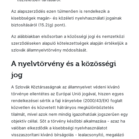
Az alapszerzõdés ezen túlmenõen is rendelkezik a
kisebbségek magán- és közéleti nyelvhasználati jogainak
biztosításáról (15.2(g) pont).
Az alábbiakban elsõsorban a közösségi jogi és nemzetközi
szerzõdéseken alapuló kötelezettségek alapján értékeljük a
szlovák államnyelvtörvény módosítását.
A nyelvtörvény és a közösségi
jog
A Szlovák Köztársaságnak az államnyelvet védeni kívánó
törvénye ellentétes az Európai Unió jogával, hiszen egyes
rendelkezései sértik a faji irányelvbe (2000/43/EK) foglalt
közvetlen és közvetett hátrányos megkülönböztetés
tilalmát, mivel azok nem mindig igazolhatóak jogszerûen egy
objektív céllal. Sõt a törvény késõbbi alkalmazása - azaz ha
valóban elkezdõdik a kisebbségi nyelvhasználatot
visszaszorítani kívánó bírságolás - lealacsonyító, megalázó