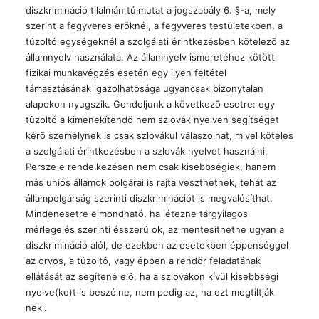
diszkrimináció tilalmán túlmutat a jogszabály 6. §-a, mely
szerint a fegyveres erõknél, a fegyveres testületekben, a
tûzoltó egységeknél a szolgálati érintkezésben kötelezõ az
államnyelv használata. Az államnyelv ismeretéhez kötött
fizikai munkavégzés esetén egy ilyen feltétel
támasztásának igazolhatósága ugyancsak bizonytalan
alapokon nyugszik. Gondoljunk a következõ esetre: egy
tûzoltó a kimenekítendõ nem szlovák nyelven segítséget
kérõ személynek is csak szlovákul válaszolhat, mivel köteles
a szolgálati érintkezésben a szlovák nyelvet használni.
Persze e rendelkezésen nem csak kisebbségiek, hanem
más uniós államok polgárai is rajta veszthetnek, tehát az
állampolgárság szerinti diszkriminációt is megvalósíthat.
Mindenesetre elmondható, ha létezne tárgyilagos
mérlegelés szerinti ésszerû ok, az mentesíthetne ugyan a
diszkrimináció alól, de ezekben az esetekben éppenséggel
az orvos, a tûzoltó, vagy éppen a rendõr feladatának
ellátását az segítené elõ, ha a szlovákon kívül kisebbségi
nyelve(ke)t is beszélne, nem pedig az, ha ezt megtiltják
neki.