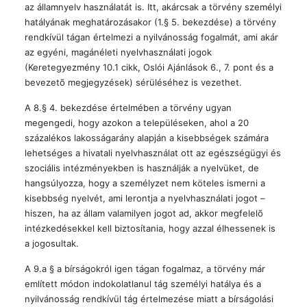
az államnyelv használatát is. Itt, akárcsak a törvény személyi
hatályának meghatározásakor (1.§ 5. bekezdése) a törvény
rendkívül tágan értelmezi a nyilvánosság fogalmát, ami akár
az egyéni, magánéleti nyelvhasználati jogok
(Keretegyezmény 10.1 cikk, Oslói Ajánlások 6., 7. pont és a
bevezetõ megjegyzések) sérüléséhez is vezethet.
A 8.§ 4. bekezdése értelmében a törvény ugyan
megengedi, hogy azokon a településeken, ahol a 20
százalékos lakosságarány alapján a kisebbségek számára
lehetséges a hivatali nyelvhasználat ott az egészségügyi és
szociális intézményekben is használják a nyelvüket, de
hangsúlyozza, hogy a személyzet nem köteles ismerni a
kisebbség nyelvét, ami lerontja a nyelvhasználati jogot –
hiszen, ha az állam valamilyen jogot ad, akkor megfelelõ
intézkedésekkel kell biztosítania, hogy azzal élhessenek is
a jogosultak.
A 9.a § a bírságokról igen tágan fogalmaz, a törvény már
említett módon indokolatlanul tág személyi hatálya és a
nyilvánosság rendkívül tág értelmezése miatt a bírságolási