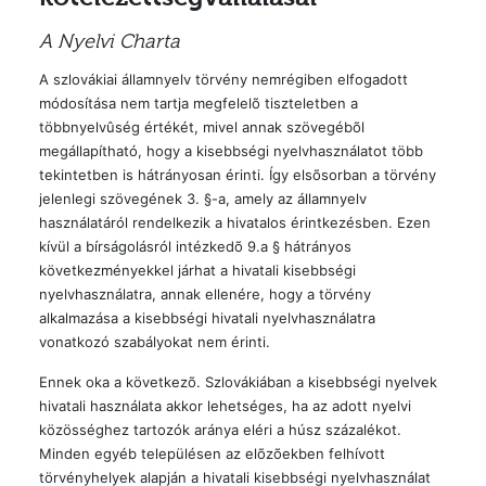
A Nyelvi Charta
A szlovákiai államnyelv törvény nemrégiben elfogadott
módosítása nem tartja megfelelõ tiszteletben a
többnyelvûség értékét, mivel annak szövegébõl
megállapítható, hogy a kisebbségi nyelvhasználatot több
tekintetben is hátrányosan érinti. Így elsõsorban a törvény
jelenlegi szövegének 3. §-a, amely az államnyelv
használatáról rendelkezik a hivatalos érintkezésben. Ezen
kívül a bírságolásról intézkedõ 9.a § hátrányos
következményekkel járhat a hivatali kisebbségi
nyelvhasználatra, annak ellenére, hogy a törvény
alkalmazása a kisebbségi hivatali nyelvhasználatra
vonatkozó szabályokat nem érinti.
Ennek oka a következõ. Szlovákiában a kisebbségi nyelvek
hivatali használata akkor lehetséges, ha az adott nyelvi
közösséghez tartozók aránya eléri a húsz százalékot.
Minden egyéb településen az elõzõekben felhívott
törvényhelyek alapján a hivatali kisebbségi nyelvhasználat