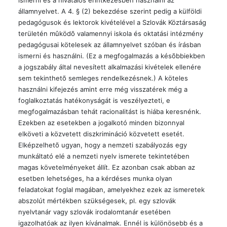
ismerni és a hivatalos érintkezésben használni az
államnyelvet. A 4. § (2) bekezdése szerint pedig a külföldi
pedagógusok és lektorok kivételével a Szlovák Köztársaság
területén mûködõ valamennyi iskola és oktatási intézmény
pedagógusai kötelesek az államnyelvet szóban és írásban
ismerni és használni. (Ez a megfogalmazás a késõbbiekben
a jogszabály által nevesített alkalmazási kivételek ellenére
sem tekinthetõ semleges rendelkezésnek.) A köteles
használni kifejezés amint erre még visszatérek még a
foglalkoztatás hatékonyságát is veszélyezteti, e
megfogalmazásban tehát racionalitást is hiába keresnénk.
Ezekben az esetekben a jogalkotó minden bizonnyal
elköveti a közvetett diszkrimináció közvetett esetét.
Elképzelhetõ ugyan, hogy a nemzeti szabályozás egy
munkáltató elé a nemzeti nyelv ismerete tekintetében
magas követelményeket állít. Ez azonban csak abban az
esetben lehetséges, ha a kérdéses munka olyan
feladatokat foglal magában, amelyekhez ezek az ismeretek
abszolút mértékben szükségesek, pl. egy szlovák
nyelvtanár vagy szlovák irodalomtanár esetében
igazolhatóak az ilyen kívánalmak. Ennél is különösebb és a