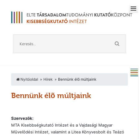
Nyitóoldal
Hírek
Bennünk élõ múltjaink
Bennünk élõ múltjaink
Szervezõk:
MTA Kisebbségkutató Intézet és a Vajdasági Magyar
Mûvelõdési Intézet, valamint a Litea Könyvesbolt és Teázó