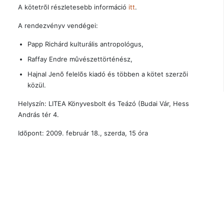
A kötetrõl részletesebb információ
itt
.
A rendezvényv vendégei:
Papp Richárd kulturális antropológus,
Raffay Endre mûvészettörténész,
Hajnal Jenõ felelõs kiadó és többen a kötet szerzõi
közül.
Helyszín: LITEA Könyvesbolt és Teázó (Budai Vár, Hess
András tér 4.
Idõpont: 2009. február 18., szerda, 15 óra