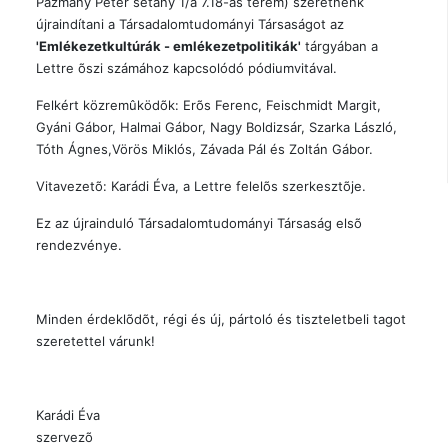
Pázmány Péter sétány 1/a 7.18-as terem) szeretnénk
újraindítani a Társadalomtudományi Társaságot az
'Emlékezetkultúrák - emlékezetpolitikák'
tárgyában a
Lettre õszi számához kapcsolódó pódiumvitával.
Felkért közremûködõk: Erõs Ferenc, Feischmidt Margit,
Gyáni Gábor, Halmai Gábor, Nagy Boldizsár, Szarka László,
Tóth Ágnes,Vörös Miklós, Závada Pál és Zoltán Gábor.
Vitavezetõ: Karádi Éva, a Lettre felelõs szerkesztõje.
Ez az újrainduló Társadalomtudományi Társaság elsõ
rendezvénye.
Minden érdeklõdõt, régi és új, pártoló és tiszteletbeli tagot
szeretettel várunk!
Karádi Éva
szervezõ