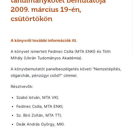
tanulmánykötet bemutatója
2009. március 19-én,
csütörtökön
A könyvrõl további információk itt.
A könyvet ismerteti Fedinec Csilla (MTA ENKI) és Tóth
Mihály (Ukrán Tudományos Akadémia).
A könyvbemutatót panelbeszélgetés követi "Nemzetépítés,
oligarchák, pénzügyi csõd?" címmel.
Résztvevõk:
Szabó István, MTA VKI;
Fedinec Csilla, MTA ENKI;
Sz. Biró Zoltán, MTA TTI;
Deák András György, MKI.