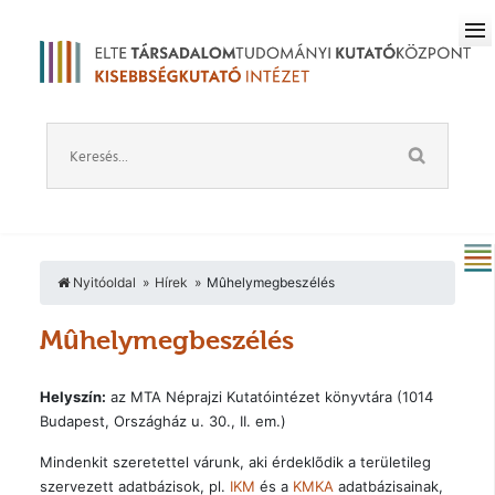
Nyitóoldal
Hírek
Mûhelymegbeszélés
Mûhelymegbeszélés
Helyszín:
az MTA Néprajzi Kutatóintézet könyvtára (1014
Budapest, Országház u. 30., II. em.)
Mindenkit szeretettel várunk, aki érdeklõdik a területileg
szervezett adatbázisok, pl.
IKM
és a
KMKA
adatbázisainak,