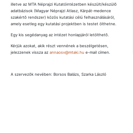
illetve az MTA Néprajzi Kutatóintézetben készült/készülõ
adatbázisok (Magyar Néprajzi Atlasz, Kárpát-medence
szakértõ rendszer) közös kutatási célú felhasználásáról,
amely esetleg egy kutatási projektben is testet ölthetne.
Egy kis segédanyag az intézet honlapjáról letölthetõ.
Kérjük azokat, akik részt vennének a beszélgetésen,
jelezzenek vissza az
annaosv@mtaki.hu
e-mail címen.
A szervezõk nevében: Borsos Balázs, Szarka László