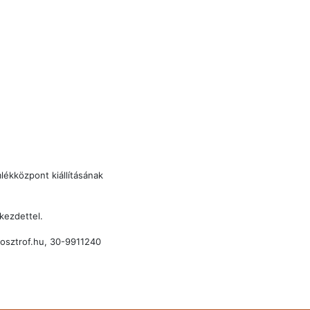
ékközpont kiállításának
kezdettel.
posztrof.hu, 30-9911240