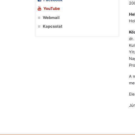
200
YouTube
Hel
Webmail
Hol
Kapcsolat
Kö
dr.
Kul
Yit
Na
Pro
A m
meg
Ele
Jún