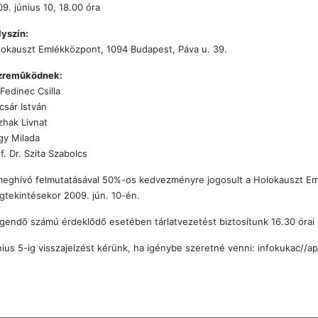
9. június 10, 18.00 óra
yszín:
okauszt Emlékközpont, 1094 Budapest, Páva u. 39.
zremûködnek:
 Fedinec Csilla
csár István
zhak Livnat
gy Milada
f. Dr. Szita Szabolcs
eghívó felmutatásával 50%-os kedvezményre jogosult a Holokauszt Eml
tekintésekor 2009. jún. 10-én.
gendõ számú érdeklõdõ esetében tárlatvezetést biztosítunk 16.30 órai 
ius 5-ig visszajelzést kérünk, ha igénybe szeretné venni: infokukac//a