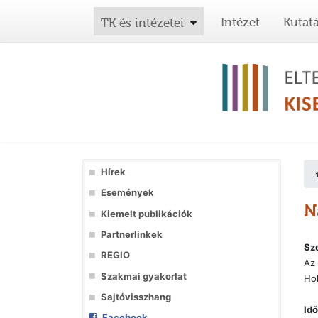
Intézet
Kutat
TK és intézetei
Hírek
Események
N
Kiemelt publikációk
Partnerlinkek
Sz
REGIO
Az
Szakmai gyakorlat
Ho
Sajtóvisszhang
Idõ
Facebook