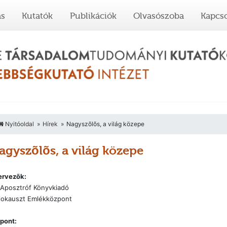
ás
Kutatók
Publikációk
Olvasószoba
Kapcso
Nyitóoldal
Hírek
Nagyszõlõs, a világ közepe
agyszõlõs, a világ közepe
ervezõk:
 Aposztróf Könyvkiadó
lokauszt Emlékközpont
pont: