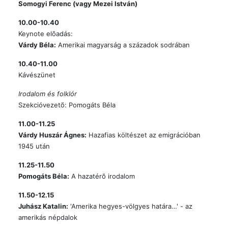
Somogyi Ferenc (vagy Mezei István)
10.00-10.40
Keynote elõadás:
Várdy Béla:
Amerikai magyarság a századok sodrában
10.40-11.00
Kávészünet
Irodalom és folklór
Szekcióvezetõ: Pomogáts Béla
11.00-11.25
Várdy Huszár Ágnes:
Hazafias költészet az emigrációban
1945 után
11.25-11.50
Pomogáts Béla:
A hazatérõ irodalom
11.50-12.15
Juhász Katalin:
'Amerika hegyes-völgyes határa…' - az
amerikás népdalok