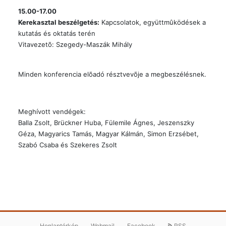
15.00-17.00
Kerekasztal beszélgetés:
Kapcsolatok, együttmûködések a
kutatás és oktatás terén
Vitavezetõ: Szegedy-Maszák Mihály
Minden konferencia elõadó résztvevõje a megbeszélésnek.
Meghívott vendégek:
Balla Zsolt, Brückner Huba, Fülemile Ágnes, Jeszenszky
Géza, Magyarics Tamás, Magyar Kálmán, Simon Erzsébet,
Szabó Csaba és Szekeres Zsolt
Honlaptérkép
Webmail
Facebook
RSS