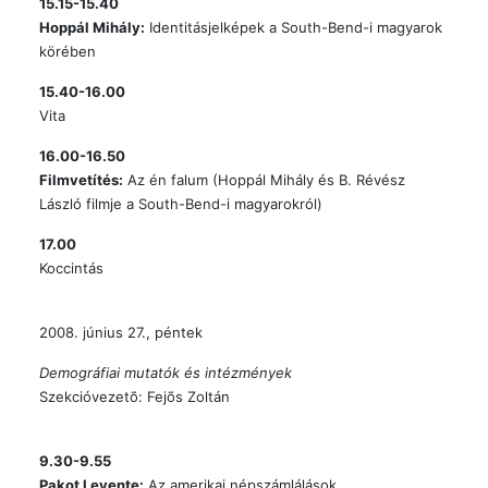
15.15-15.40
Hoppál Mihály:
Identitásjelképek a South-Bend-i magyarok
körében
15.40-16.00
Vita
16.00-16.50
Filmvetítés:
Az én falum (Hoppál Mihály és B. Révész
László filmje a South-Bend-i magyarokról)
17.00
Koccintás
2008. június 27., péntek
Demográfiai mutatók és intézmények
Szekcióvezetõ: Fejõs Zoltán
9.30-9.55
Pakot Levente:
Az amerikai népszámlálások