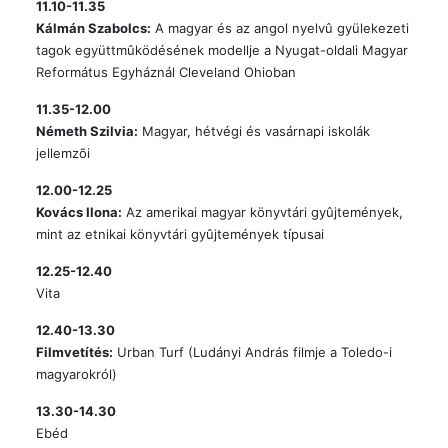
11.10-11.35
Kálmán Szabolcs:
A magyar és az angol nyelvû gyülekezeti
tagok együttmûködésének modellje a Nyugat-oldali Magyar
Református Egyháznál Cleveland Ohioban
11.35-12.00
Németh Szilvia:
Magyar, hétvégi és vasárnapi iskolák
jellemzõi
12.00-12.25
Kovács Ilona:
Az amerikai magyar könyvtári gyûjtemények,
mint az etnikai könyvtári gyûjtemények típusai
12.25-12.40
Vita
12.40-13.30
Filmvetítés:
Urban Turf (Ludányi András filmje a Toledo-i
magyarokról)
13.30-14.30
Ebéd