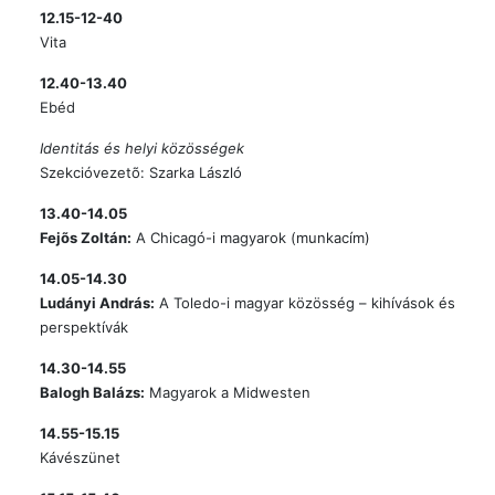
12.15-12-40
Vita
12.40-13.40
Ebéd
Identitás és helyi közösségek
Szekcióvezetõ: Szarka László
13.40-14.05
Fejõs Zoltán:
A Chicagó-i magyarok (munkacím)
14.05-14.30
Ludányi András:
A Toledo-i magyar közösség – kihívások és
perspektívák
14.30-14.55
Balogh Balázs:
Magyarok a Midwesten
14.55-15.15
Kávészünet