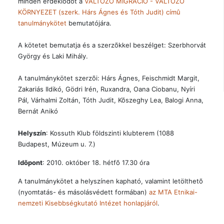
minden érdeklõdõt a
VÁLTOZÓ MIGRÁCIÓ - VÁLTOZÓ
KÖRNYEZET (szerk. Hárs Ágnes és Tóth Judit) címû
tanulmánykötet
bemutatójára.
A kötetet bemutatja és a szerzõkkel beszélget: Szerbhorvát
György és Laki Mihály.
A tanulmánykötet szerzõi: Hárs Ágnes, Feischmidt Margit,
Zakariás Ildikó, Gödri Irén, Ruxandra, Oana Ciobanu, Nyíri
Pál, Várhalmi Zoltán, Tóth Judit, Kõszeghy Lea, Balogi Anna,
Bernát Anikó
Helyszín
: Kossuth Klub földszinti klubterem (1088
Budapest, Múzeum u. 7.)
Idõpont
: 2010. október 18. hétfõ 17.30 óra
A tanulmánykötet a helyszínen kapható, valamint letölthetõ
(nyomtatás- és másolásvédett formában)
az MTA Etnikai-
nemzeti Kisebbségkutató Intézet honlapjáról
.