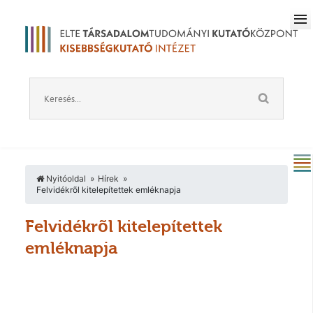
Nyitóoldal
Hírek
Felvidékrõl kitelepítettek emléknapja
Felvidékrõl kitelepítettek
emléknapja