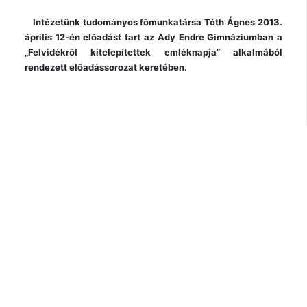
Intézetünk tudományos fõmunkatársa Tóth Ágnes 2013.
április 12-én elõadást tart az Ady Endre Gimnáziumban a
„Felvidékrõl kitelepítettek emléknapja” alkalmából
rendezett elõadássorozat keretében.