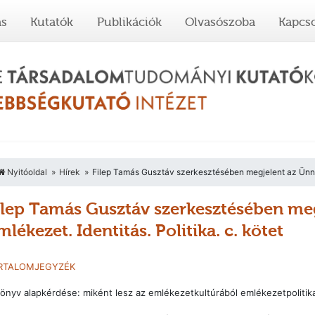
ás
Kutatók
Publikációk
Olvasószoba
Kapcso
Nyitóoldal
Hírek
Filep Tamás Gusztáv szerkesztésében megjelent az Ünnep é
ilep Tamás Gusztáv szerkesztésében megj
mlékezet. Identitás. Politika. c. kötet
RTALOMJEGYZÉK
önyv alapkérdése: miként lesz az emlékezetkultúrából emlékezetpolitik