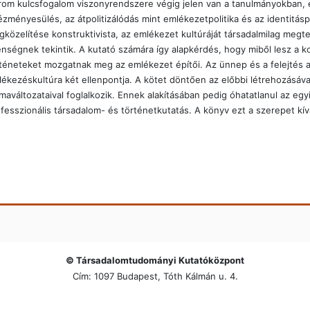
om kulcsfogalom viszonyrendszere végig jelen van a tanulmányokban, 
ézményesülés, az átpolitizálódás mint emlékezetpolitika és az identitásp
közelítése konstruktivista, az emlékezet kultúráját társadalmilag megt
enségnek tekintik. A kutató számára így alapkérdés, hogy miből lesz a k
téneteket mozgatnak meg az emlékezet építői. Az ünnep és a felejtés 
ékezéskultúra két ellenpontja. A kötet döntően az előbbi létrehozásáva
maváltozataival foglalkozik. Ennek alakításában pedig óhatatlanul az egy
fesszionális társadalom- és történetkutatás. A könyv ezt a szerepet kívá
© Társadalomtudományi Kutatóközpont
Cím: 1097 Budapest, Tóth Kálmán u. 4.