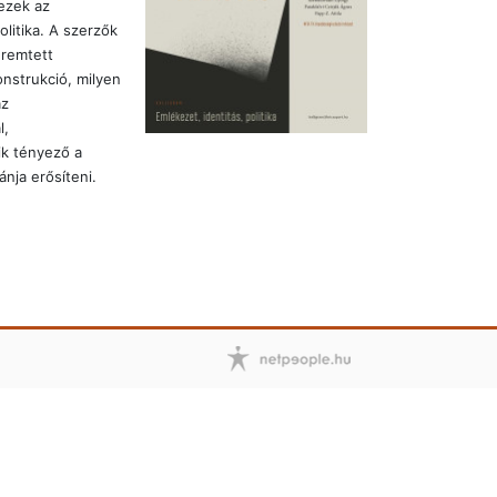
ezek az
olitika. A szerzők
eremtett
onstrukció, milyen
az
l,
ik tényező a
nja erősíteni.