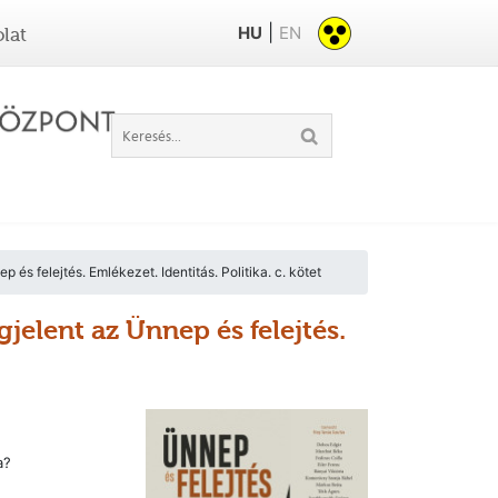
|
HU
EN
lat
s felejtés. Emlékezet. Identitás. Politika. c. kötet
elent az Ünnep és felejtés.
a?