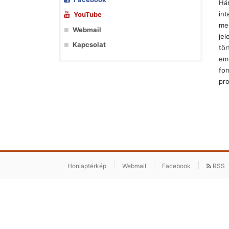
Hár
int
YouTube
meg
Webmail
jel
Kapcsolat
tör
eml
for
pro
Honlaptérkép
Webmail
Facebook
RSS