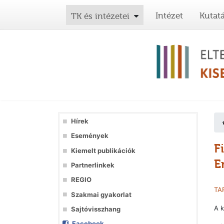
Intézet
Kutat
TK és intézetei
Hírek
Események
F
Kiemelt publikációk
E
Partnerlinkek
REGIO
TA
Szakmai gyakorlat
A k
Sajtóvisszhang
Facebook