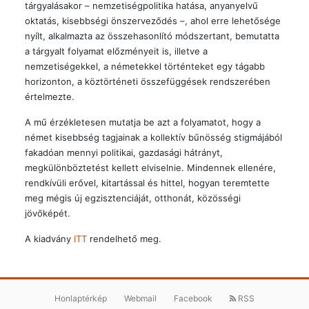
tárgyalásakor – nemzetiségpolitika hatása, anyanyelvű
oktatás, kisebbségi önszerveződés –, ahol erre lehetősége
nyílt, alkalmazta az összehasonlító módszertant, bemutatta
a tárgyalt folyamat előzményeit is, illetve a
nemzetiségekkel, a németekkel történteket egy tágabb
horizonton, a köztörténeti összefüggések rendszerében
értelmezte.
A mű érzékletesen mutatja be azt a folyamatot, hogy a
német kisebbség tagjainak a kollektív bűnösség stigmájából
fakadóan mennyi politikai, gazdasági hátrányt,
megkülönböztetést kellett elviselnie. Mindennek ellenére,
rendkívüli erővel, kitartással és hittel, hogyan teremtette
meg mégis új egzisztenciáját, otthonát, közösségi
jövőképét.
A kiadvány
ITT
rendelhető meg.
Honlaptérkép
Webmail
Facebook
RSS