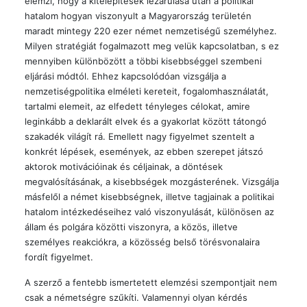
elemzi, hogy a kitelepítések lezárulása után a politikai
hatalom hogyan viszonyult a Magyarország területén
maradt mintegy 220 ezer német nemzetiségű személyhez.
Milyen stratégiát fogalmazott meg velük kapcsolatban, s ez
mennyiben különbözött a többi kisebbséggel szembeni
eljárási módtól. Ehhez kapcsolódóan vizsgálja a
nemzetiségpolitika elméleti kereteit, fogalomhasználatát,
tartalmi elemeit, az elfedett tényleges célokat, amire
leginkább a deklarált elvek és a gyakorlat között tátongó
szakadék világít rá. Emellett nagy figyelmet szentelt a
konkrét lépések, események, az ebben szerepet játszó
aktorok motivációinak és céljainak, a döntések
megvalósításának, a kisebbségek mozgásterének. Vizsgálja
másfelől a német kisebbségnek, illetve tagjainak a politikai
hatalom intézkedéseihez való viszonyulását, különösen az
állam és polgára közötti viszonyra, a közös, illetve
személyes reakciókra, a közösség belső törésvonalaira
fordít figyelmet.
A szerző a fentebb ismertetett elemzési szempontjait nem
csak a németségre szűkíti. Valamennyi olyan kérdés