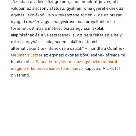
„Azokban a vidéki közegekben, ahol ennek tétje van, ott
valóban az alacsony státusú, gyakran roma gyerekeknek az
egyházi iskolákból való kirekesztése történik, de az ország
nyugati részén vagy a nagyvárosokban árnyaltabb ez a
történet, ott más a motivációja az egyházi iskolák
alapításának és a választásának is, ott nem feltétlen a helyi
elité az egyházi iskola, hanem inkább oktatási
alternatívaként tekintenek rá a szülők” – mondta a Qubitnek
Neumann Eszter
az egyházi oktatás bővülésének társadalmi
hatásairól az
Educatio folyóiratnak az egyházi oktatásról
megjelent különszámának tanulmányai
kapcsán. A cikk
ITT
olvasható.