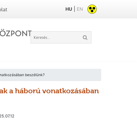
|
HU
EN
lat
vonatkozásában beszélünk?
csak a háború vonatkozásában
5.07.12