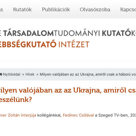
ás
Kutatók
Publikációk
Olvasószoba
Kapcso
Nyitóoldal
Hírek
Milyen valójában az az Ukrajna, amiről csak a háború 
ilyen valójában az az Ukrajna, amiről 
eszélünk?
ner Zoltán interjúja
kollégánkkal,
Fedinec Csillával
a Szeged TV-ben, 202