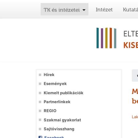
Intézet
Kutat
TK és intézetei
Hírek
Események
M
Kiemelt publikációk
b
Partnerlinkek
REGIO
Lak
Szakmai gyakorlat
Sajtóvisszhang
Facebook