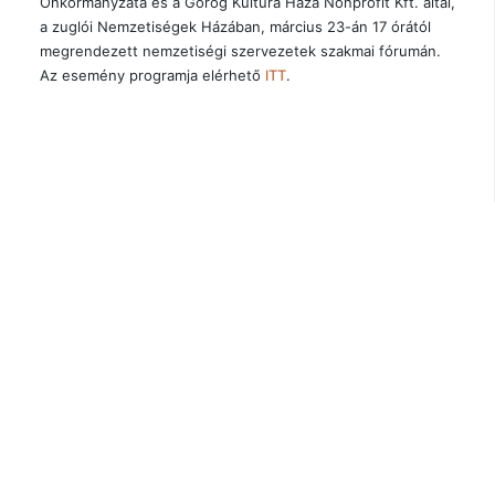
Önkormányzata és a Görög Kultúra Háza Nonprofit Kft. által,
a zuglói Nemzetiségek Házában, március 23-án 17 órától
megrendezett nemzetiségi szervezetek szakmai fórumán.
Az esemény programja elérhető
ITT
.