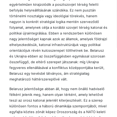
egyértelműen kirajzolódik a posztszovjet térség feletti
befolyás helyreállításának szándéka. Ez nem pusztán
történelmi nosztalgia vagy ideológiai törekvés, hanem
nagyon is konkrét stratégiai logika mentén szerveződő
folyamat, amelynek célja a korábbi szovjet térség katonai és
politikai újraintegrálása. Ebben a rendszerben különösen
nagy jelentőséget kapnak azok az államok, amelyek földrajzi
elhelyezkedésük, katonai infrastruktúrájuk vagy politikai
orientációjuk révén kulcsszerepet tölthetnek be. Belarusz
és Ukrajna ebben az összefüggésben egymással szorosan
összefüggő, de eltérő szerepet játszanak: míg Ukrajna
fegyveres ellenállásával a konfliktus középpontjába került,
Belarusz egy kevésbé látványos, ám stratégiailag
meghatározó háttérszereplővé vált.
Belarusz jelentősége abban áll, hogy nem önálló hadviselő
félként jelenik meg, hanem olyan térként, amely lehetővé
teszi az orosz katonai jelenlét kiterjesztését. Ez a szerep
különösen fontos a háború dinamikája szempontjából, mivel
egyfajta köztes zónát képez Oroszország és a NATO keleti