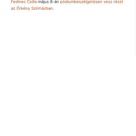
Fedinec Csilla
május 8-án
pódiumbeszélgetésen vesz részt
az Örkény Színházban
.