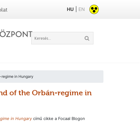
|
HU
EN
lat
n-regime in Hungary
end of the Orbán-regime in
egime in Hungary
című cikke a Focaal Blogon