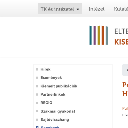
Intézet
Kutat
TK és intézetei
Hírek
Események
P
Kiemelt publikációk
H
Partnerlinkek
REGIO
Pul
Szakmai gyakorlat
olv
Sajtóvisszhang
Facebook