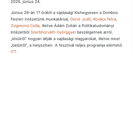
2026. június 24.
Június 26-án 17 órától a vajdasági Kishegyesen a Dombos
Festen intézetünk munkatársai,
Durst Judit
,
Kovács Nóra
,
Zsigmond Csilla
, illetve Ádám Zoltán a Politikatudományi
Intézetből
Szerbhorváth Györggyel
beszélgetnek arról,
„kívülről” hogyan látják a vajdasági magyarokat, illetve most
„belülről”, a helyszínen. A fesztivál teljes programja elérhető
ITT
.