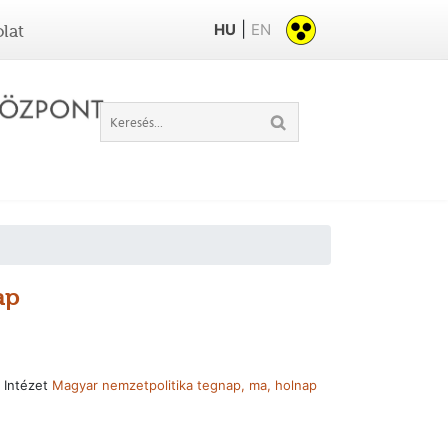
|
HU
EN
lat
ap
 Intézet
Magyar nemzetpolitika tegnap, ma, holnap