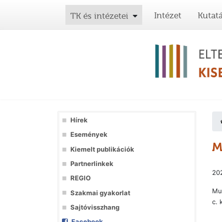
Intézet
Kutat
TK és intézetei
Hírek
Események
M
Kiemelt publikációk
Partnerlinkek
202
REGIO
Mun
Szakmai gyakorlat
c. 
Sajtóvisszhang
Facebook