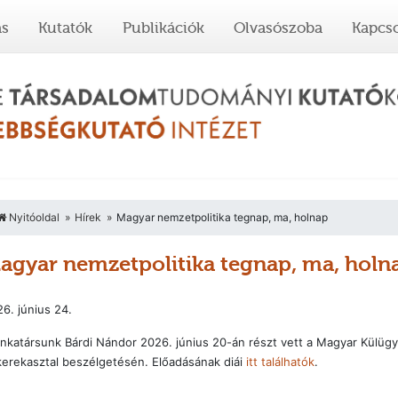
ás
Kutatók
Publikációk
Olvasószoba
Kapcso
Nyitóoldal
Hírek
Magyar nemzetpolitika tegnap, ma, holnap
agyar nemzetpolitika tegnap, ma, holn
6. június 24.
katársunk Bárdi Nándor 2026. június 20-án részt vett a Magyar Külügy
kerekasztal beszélgetésén. Előadásának diái
itt találhatók
.