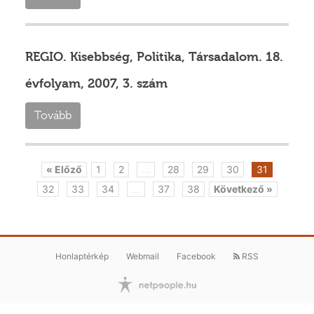
REGIO. Kisebbség, Politika, Társadalom. 18.
évfolyam, 2007, 3. szám
Tovább
« Előző
1
2
...
28
29
30
31
32
33
34
...
37
38
Következő »
Honlaptérkép
Webmail
Facebook
RSS