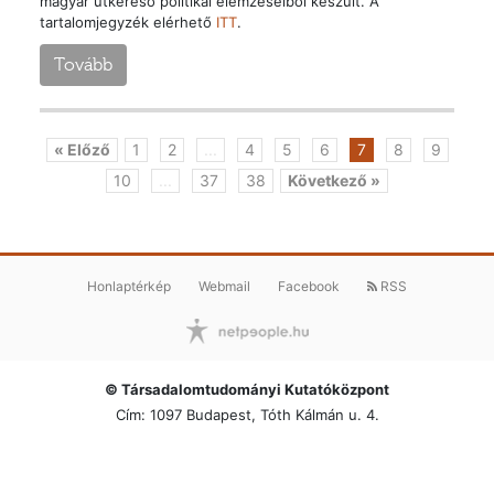
magyar útkereső politikai elemzéseiből készült. A
tartalomjegyzék elérhető
ITT
.
Tovább
« Előző
1
2
...
4
5
6
7
8
9
10
...
37
38
Következő »
Honlaptérkép
Webmail
Facebook
RSS
© Társadalomtudományi Kutatóközpont
Cím: 1097 Budapest, Tóth Kálmán u. 4.