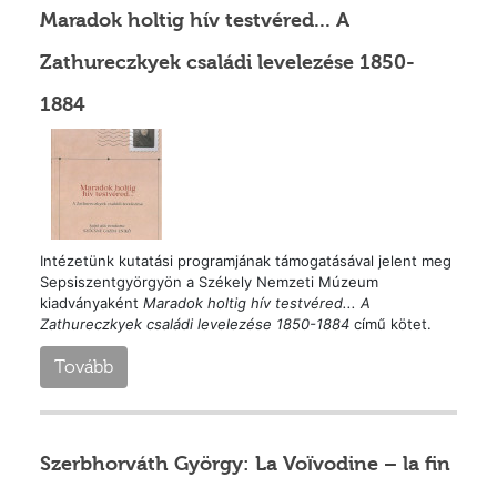
Maradok holtig hív testvéred... A
Zathureczkyek családi levelezése 1850-
1884
Intézetünk kutatási programjának támogatásával jelent meg
Sepsiszentgyörgyön a Székely Nemzeti Múzeum
kiadványaként
Maradok holtig hív testvéred... A
Zathureczkyek családi levelezése 1850-1884
című kötet.
Tovább
Szerbhorváth György: La Voïvodine – la fin