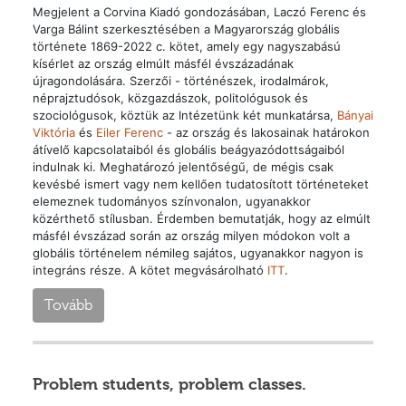
Megjelent a Corvina Kiadó gondozásában, Laczó Ferenc és
Varga Bálint szerkesztésében a Magyarország globális
története 1869-2022 c. kötet, amely egy nagyszabású
kísérlet az ország elmúlt másfél évszázadának
újragondolására. Szerzői - történészek, irodalmárok,
néprajztudósok, közgazdászok, politológusok és
szociológusok, köztük az Intézetünk két munkatársa,
Bányai
Viktória
és
Eiler Ferenc
- az ország és lakosainak határokon
átívelő kapcsolataiból és globális beágyazódottságaiból
indulnak ki. Meghatározó jelentőségű, de mégis csak
kevésbé ismert vagy nem kellően tudatosított történeteket
elemeznek tudományos színvonalon, ugyanakkor
közérthető stílusban. Érdemben bemutatják, hogy az elmúlt
másfél évszázad során az ország milyen módokon volt a
globális történelem némileg sajátos, ugyanakkor nagyon is
integráns része. A kötet megvásárolható
ITT
.
Tovább
Problem students, problem classes.