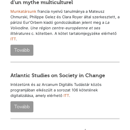
d’un mythe multiculturel
Munkatársunk
francia nyelvű tanulmánya a Mateusz
Chmurski, Philippe Gelez és Clara Royer által szerkesztett, a
párizsi Eur'Orbem kiadó gondozásában jelent meg a
La
Voïvodine. Une région centre-européenne et ses
littératures
c. kötetben. A kötet tartalomjegyzéke elérhető
ITT
.
Tovább
Atlantic Studies on Society in Change
Intézetünk és az Arcanum Digitális Tudástár közös
programjában elkészült a sorozat 106 kötetének
digitalizálása, amely elérhető
ITT
.
Tovább