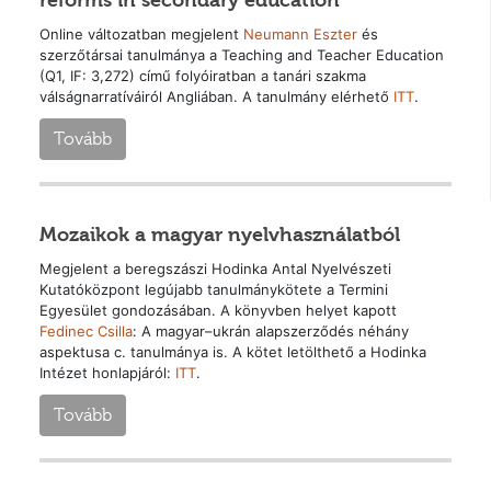
reforms in secondary education
Online változatban megjelent
Neumann Eszter
és
szerzőtársai tanulmánya a Teaching and Teacher Education
(Q1, IF: 3,272) című folyóiratban a tanári szakma
válságnarratíváiról Angliában. A tanulmány elérhető
ITT
.
Tovább
Mozaikok a magyar nyelvhasználatból
Megjelent a beregszászi Hodinka Antal Nyelvészeti
Kutatóközpont legújabb tanulmánykötete a Termini
Egyesület gondozásában. A könyvben helyet kapott
Fedinec Csilla
: A magyar–ukrán alapszerződés néhány
aspektusa c. tanulmánya is. A kötet letölthető a Hodinka
Intézet honlapjáról:
ITT
.
Tovább