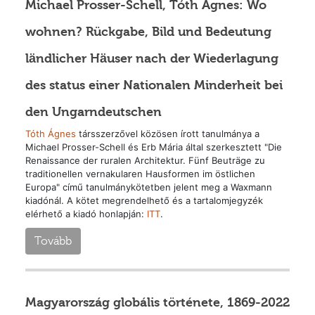
Michael Prosser-Schell, Tóth Ágnes: Wo
wohnen? Rückgabe, Bild und Bedeutung
ländlicher Häuser nach der Wiederlagung
des status einer Nationalen Minderheit bei
den Ungarndeutschen
Tóth Ágnes
társszerzővel közösen írott tanulmánya a
Michael Prosser-Schell és Erb Mária által szerkesztett "Die
Renaissance der ruralen Architektur. Fünf Beuträge zu
traditionellen vernakularen Hausformen im östlichen
Europa" című tanulmánykötetben jelent meg a Waxmann
kiadónál. A kötet megrendelhető és a tartalomjegyzék
elérhető a kiadó honlapján:
ITT
.
Tovább
Magyarország globális története, 1869-2022